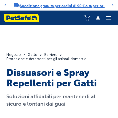
Spedizione gratuita per ordini di 90 € o superiori
Carosello di notifiche
Profilo
Negozio
Gatto
Barriere
Protezione e deterrenti per gli animali domestici
Dissuasori e Spray
Repellenti per Gatti
Soluzioni affidabili per mantenerli al
sicuro e lontani dai guai