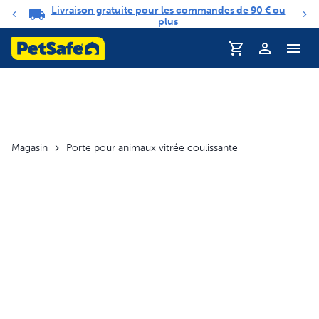
Livraison gratuite pour les commandes de 90 € ou
Carrousel de notifications
plus
Profil
Magasin
Porte pour animaux vitrée coulissante