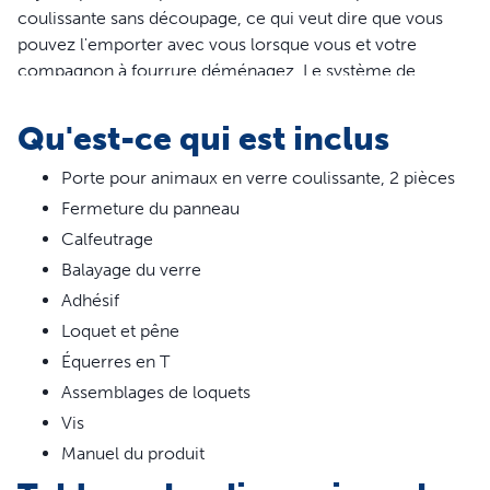
coulissante sans découpage, ce qui veut dire que vous
pouvez l'emporter avec vous lorsque vous et votre
compagnon à fourrure déménagez. Le système de
fermeture permet de verrouiller la porte vitrée
coulissante, et le panneau de fermeture coulissant ajoute
Qu'est-ce qui est inclus
un autre niveau de sécurité lorsque votre animal n'utilise
pas la porte. Conçue pour résister à une utilisation
Porte pour animaux en verre coulissante, 2 pièces
intensive, la porte a un cadre en aluminium et en verre
Fermeture du panneau
trempé et elle est garantie 1 an. PetSafe® vous aide à
Calfeutrage
veiller sur la santé, la sécurité et le bonheur de vos
Balayage du verre
animaux de compagnie.
Adhésif
Caractéristiques
Loquet et pêne
Idéal pour locations et appartements : Cette porte est
Équerres en T
facile à installer et à enlever grâce à des bandes
Assemblages de loquets
adhésives détachables. Pratique pour les locations,
Vis
vous pouvez facilement l'emmener avec vous quand
Manuel du produit
vous et votre compagnon à fourrure déménagez
Installation facile en 2 pièces : S'ajuste