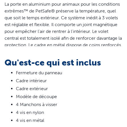
La porte en aluminium pour animaux pour les conditions
extrêmes™ de PetSafe® préserve la température, quel
que soit le temps extérieur. Ce système inédit à 3 volets
est réglable et flexible. Il comporte un joint magnétique
pour empêcher l'air de rentrer à l'intérieur. Le volet
central est totalement isolé afin de renforcer davantage la
protection. Le cadre en métal dispose de coins renforcés
en aluminium et est conçu pour supporter les
nombreuses allées et venues. Grâce au panneau de
Qu'est-ce qui est inclus
fermeture coulissant, contrôlez l'accès à l'extérieur de
votre animal et empêchez ses amis d'entrer chez vous. La
Fermeture du panneau
porte s'installe aisément sur les portes à panneaux, en
Cadre intérieur
bois, en PVC et en métal mesurant entre 3,8 et 5.1 cm de
Cadre extérieur
large. Vous pouvez facilement réaliser l'installation par
Modèle de découpe
vous-même. Choisissez entre 3 tailles pour les animaux
4 Manchons à visser
pesant jusqu'à 100 kg. Grâce à PetSafe®, vous et votre
4 vis en nylon
animal de compagnie pouvez vivre heureux ensemble™.
4 vis en métal
Caractéristiques