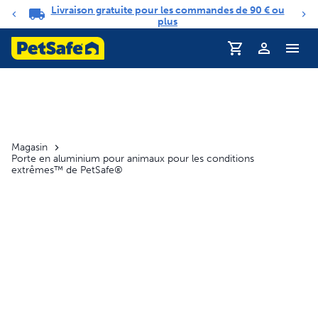
Livraison gratuite pour les commandes de 90 € ou
Carrousel de notifications
plus
Profil
Magasin
Porte en aluminium pour animaux pour les conditions
extrêmes™ de PetSafe®