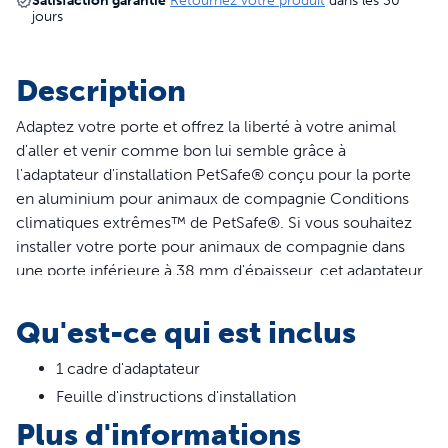
Satisfaction garantie
Retournez votre produit
dans les 30
jours
Description
Adaptez votre porte et offrez la liberté à votre animal
d'aller et venir comme bon lui semble grâce à
l'adaptateur d'installation PetSafe® conçu pour la porte
en aluminium pour animaux de compagnie Conditions
climatiques extrêmes™ de PetSafe®. Si vous souhaitez
installer votre porte pour animaux de compagnie dans
une porte inférieure à 38 mm d'épaisseur, cet adaptateur
vous permettra de la mettre en place en toute sécurité. Il
vous suffit de placer votre adaptateur sur le cadre
Qu'est-ce qui est inclus
intérieur ou extérieur de votre porte pour animaux de
compagnie au moment de l'installation.
1 cadre d'adaptateur
Feuille d'instructions d'installation
Caractéristiques
Plus d'informations