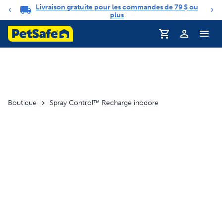
Livraison gratuite pour les commandes de 79 $ ou
Carrousel de notifications
plus
Profil
Boutique
Spray Control™ Recharge inodore