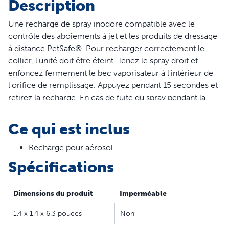
Description
Une recharge de spray inodore compatible avec le
contrôle des aboiements à jet et les produits de dressage
à distance PetSafe®. Pour recharger correctement le
collier, l'unité doit être éteint. Tenez le spray droit et
enfoncez fermement le bec vaporisateur à l'intérieur de
l'orifice de remplissage. Appuyez pendant 15 secondes et
retirez la recharge. En cas de fuite du spray pendant la
recharge, appuyez plus fortement sur la recharge. Votre
animal mérite ce qu'il y a de meilleur. PetSafe® vous aide
Ce qui est inclus
à veiller sur la santé, la sécurité et le bonheur de vos
animaux de compagnie.
Recharge pour aérosol
Spécifications
Caractéristiques
Recharge de spray – Fonctionne avec les colliers anti-
Dimensions du produit
Imperméable
aboiement à spray et systèmes de dressage à jet
PetSafe
1,4 x 1,4 x 6,3 pouces
Non
300-400 jets par recharge