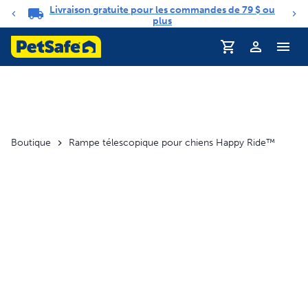
Livraison gratuite pour les commandes de 79 $ ou
Carrousel de notifications
plus
Profil
Boutique
Rampe télescopique pour chiens Happy Ride™