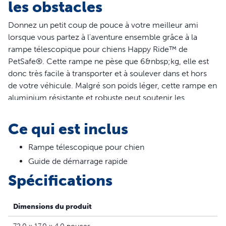
les obstacles
Donnez un petit coup de pouce à votre meilleur ami
lorsque vous partez à l'aventure ensemble grâce à la
rampe télescopique pour chiens Happy Ride™ de
PetSafe®. Cette rampe ne pèse que 6&nbsp;kg, elle est
donc très facile à transporter et à soulever dans et hors
de votre véhicule. Malgré son poids léger, cette rampe en
aluminium résistante et robuste peut soutenir les
compagnons à quatre&nbsp;pattes les plus lourds pesant
jusqu'à 181&nbsp;kg. Si votre chien n'est pas assez grand
Ce qui est inclus
pour grimper dans votre véhicule ou si vous souhaitez
préserver ses articulations, cette rampe télescopique lui
Rampe télescopique pour chien
procure la liberté de monter et descendre de lui-même
Guide de démarrage rapide
de votre voiture, grand véhicule ou&nbsp;4x4 en toute
Spécifications
facilité. Réglez la taille de la rampe à la hauteur de votre
véhicule, elle peut s'étendre de&nbsp;99 à 183&nbsp;cm.
Grâce à la surface haute adhérence et aux rampes
Dimensions du produit
latérales, votre chien se sent en confiance pour monter