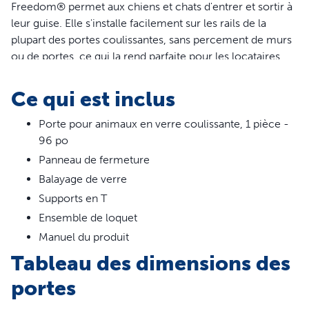
Freedom® permet aux chiens et chats d'entrer et sortir à
leur guise. Elle s'installe facilement sur les rails de la
plupart des portes coulissantes, sans percement de murs
ou de portes, ce qui la rend parfaite pour les locataires.
Construite en aluminium à l'épreuve des intempéries et
en verre trempé incassable, elle a une fermeture
Ce qui est inclus
magnétique qui isole de la chaleur et du froid extérieurs.
Lorsqu'il est temps pour vos animaux de vous rejoindre à
Porte pour animaux en verre coulissante, 1 pièce -
l'intérieur, le panneau de fermeture coulissant aide à les
96 po
maintenir à l'intérieur avec leurs humains. La porte à
Panneau de fermeture
panneau de cour est disponible en plusieurs tailles et
Balayage de verre
coloris, pour vous permettre de choisir celle qui convient
Supports en T
le mieux à votre animal et à votre maison. PetSafe® vous
Ensemble de loquet
aide à veiller sur la santé, la sécurité et le bonheur de vos
Manuel du produit
animaux de compagnie.
Tableau des dimensions des
Caractéristiques
portes
Installation rapide : Projet simple à monter soi-même