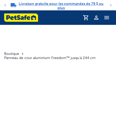
Livraison gratuite pour les commandes de 79 $ ou
Carrousel de notifications
plus
Profil
Boutique
Panneau de cour aluminium Freedom™ jusqu'à 244 cm