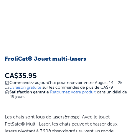
FroliCat® Jouet multi-lasers
CA$35.95
Commandez aujourd’hui pour recevoir entre August 14 - 25
Livraison gratuite
sur les commandes de plus de
CA$79
Satisfaction garantie
Retournez votre produit
dans un délai de
45 jours
Les chats sont fous de lasers&nbsp;! Avec le jouet
PetSafe® Multi-Laser, les chats peuvent chasser deux
lasers pivotant à 360&nbsp;degrés suivant un mode