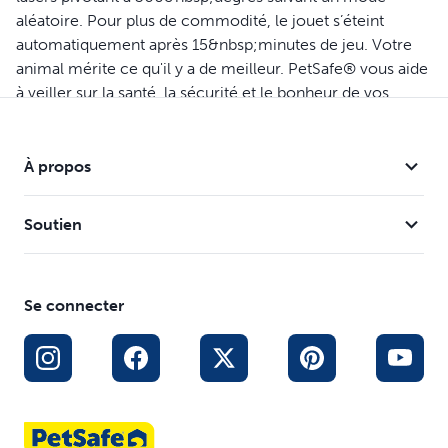
aléatoire. Pour plus de commodité, le jouet s’éteint
automatiquement après 15&nbsp;minutes de jeu. Votre
animal mérite ce qu'il y a de meilleur. PetSafe® vous aide
à veiller sur la santé, la sécurité et le bonheur de vos
animaux de compagnie.
Caractéristiques
À propos
Fonction d’économie de piles : le jouet s’éteint
automatiquement après 15 minutes de jeu afin de
Soutien
prolonger la durée de vie des piles
Idéal si vous possédez plusieurs chats - vos chats
peuvent chasser deux lasers pivotant à 360 degrés
Se connecter
suivant un mode aléatoire