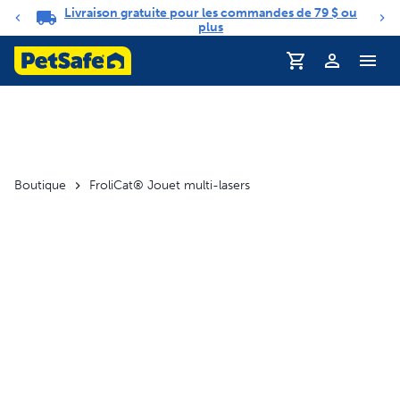
Livraison gratuite pour les commandes de 79 $ ou
Carrousel de notifications
plus
Profil
Boutique
FroliCat® Jouet multi-lasers