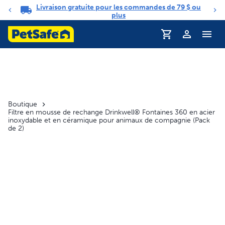
Livraison gratuite pour les commandes de 79 $ ou
Carrousel de notifications
plus
Boutique
Filtre en mousse de rechange Drinkwell® Fontaines 360 en acier
inoxydable et en céramique pour animaux de compagnie (Pack
de 2)