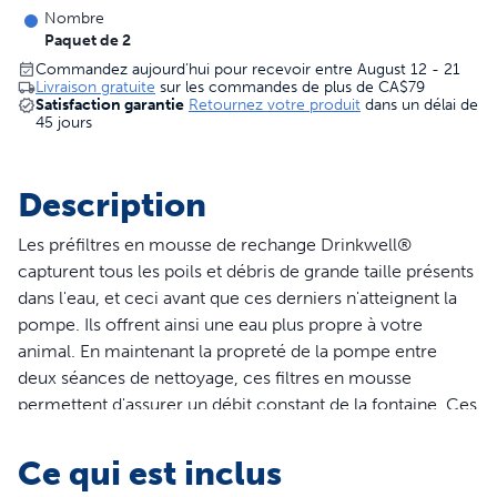
Nombre
Paquet de 2
Commandez aujourd’hui pour recevoir entre August 12 - 21
Livraison gratuite
sur les commandes de plus de
CA$79
Satisfaction garantie
Retournez votre produit
dans un délai de
45 jours
Description
Les préfiltres en mousse de rechange Drinkwell®
capturent tous les poils et débris de grande taille présents
dans l'eau, et ceci avant que ces derniers n'atteignent la
pompe. Ils offrent ainsi une eau plus propre à votre
animal. En maintenant la propreté de la pompe entre
deux séances de nettoyage, ces filtres en mousse
permettent d'assurer un débit constant de la fontaine. Ces
filtres sont compatibles avec les fontaines animalières
Drinkwell® Avalon, Pagoda, 360 Stainless Steel, 1,8 Litre,
Ce qui est inclus
3,7 Litre et 7,5 Litres.