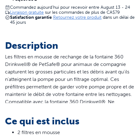
Commandez aujourd’hui pour recevoir entre August 13 - 24
Livraison gratuite
sur les commandes de plus de
CA$79
Satisfaction garantie
Retournez votre produit
dans un délai de
45 jours
Description
Les filtres en mousse de rechange de la fontaine 360
Drinkwell® de PetSafe® pour animaux de compagnie
capturent les grosses particules et les débris avant qu'ils
n'atteignent la pompe pour un filtrage optimal. Ces
préfiltres permettent de garder votre pompe propre et de
maintenir le débit de votre fontaine entre les nettoyages.
Compatible avec la fontaine 360 Drinkwell®. Ne
fonctionne pas avec la fontaine Drinkwell® 360 en acier
inoxydable. PetSafe® vous aide à veiller sur la santé, la
Ce qui est inclus
sécurité et le bonheur de vos animaux de compagnie.
2 filtres en mousse
Caractéristiques