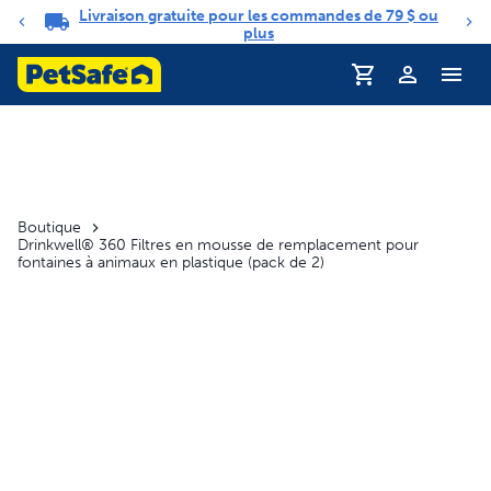
Livraison gratuite pour les commandes de 79 $ ou
Carrousel de notifications
plus
Profil
Boutique
Drinkwell® 360 Filtres en mousse de remplacement pour
fontaines à animaux en plastique (pack de 2)