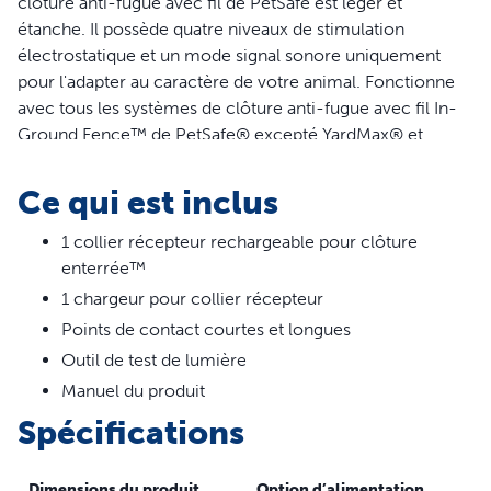
clôture anti-fugue avec fil de PetSafe est léger et
étanche. Il possède quatre niveaux de stimulation
électrostatique et un mode signal sonore uniquement
pour l'adapter au caractère de votre animal. Fonctionne
avec tous les systèmes de clôture anti-fugue avec fil In-
Ground Fence™ de PetSafe® excepté YardMax® et
UltraSmart®. Ce collier est compatible avec tous les
systèmes anti-fugue avec fil PetSafe® suivants: PIG00-
Ce qui est inclus
14673, PIG00-13661, PIG00-10777, PIG20-11041, PCF-
1000-20 and PIG00-14582. Non compatible avec les
1 collier récepteur rechargeable pour clôture
systèmes anti-fugue sans fil PetSafe®, UltraSmart® de
enterrée™
PetSafe®, YardMax® de PetSafe® ou Innotek® de
1 chargeur pour collier récepteur
PetSafe®.
Points de contact courtes et longues
Caractéristiques
Outil de test de lumière
Manuel du produit
Ajoutez un nombre illimité d'animaux à votre système :
Spécifications
protégez autant d'animaux que nécessaire avec ce
collier-récepteur Add-a-dog.
Compatible avec tous les systèmes enterrés de
Dimensions du produit
Option d’alimentation