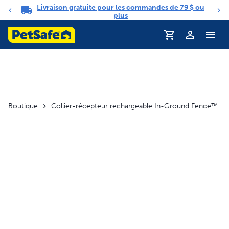
Livraison gratuite pour les commandes de 79 $ ou
Carrousel de notifications
plus
Profil
Boutique
Collier-récepteur rechargeable In-Ground Fence™