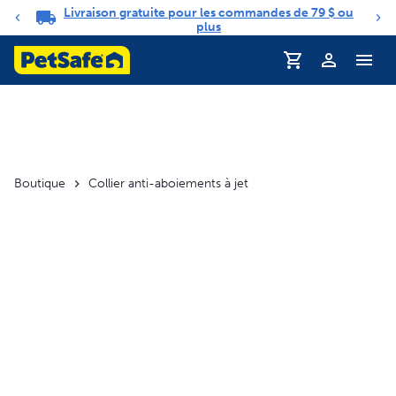
Livraison gratuite pour les commandes de 79 $ ou
Carrousel de notifications
plus
Profil
Boutique
Collier anti-aboiements à jet