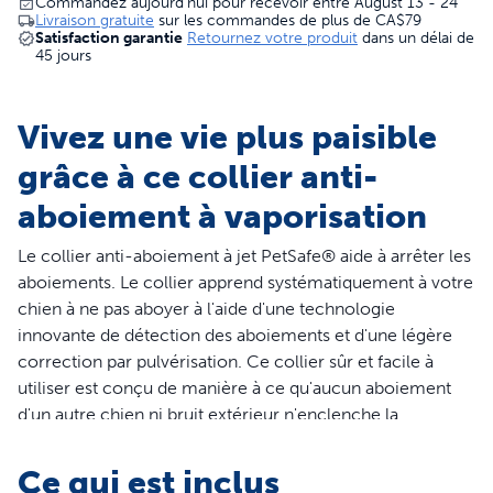
Commandez aujourd’hui pour recevoir entre August 13 - 24
Livraison gratuite
sur les commandes de plus de
CA$79
Satisfaction garantie
Retournez votre produit
dans un délai de
45 jours
Vivez une vie plus paisible
grâce à ce collier anti-
aboiement à vaporisation
Le collier anti-aboiement à jet PetSafe® aide à arrêter les
aboiements. Le collier apprend systématiquement à votre
chien à ne pas aboyer à l'aide d'une technologie
innovante de détection des aboiements et d'une légère
correction par pulvérisation. Ce collier sûr et facile à
utiliser est conçu de manière à ce qu'aucun aboiement
d'un autre chien ni bruit extérieur n'enclenche la
correction du collier. Le collier à jet est livré avec
2 cartouches de spray dans 2 parfums, inodore et
Ce qui est inclus