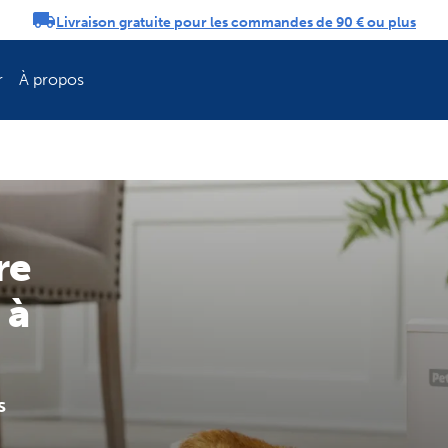
Livraison gratuite pour les commandes de 90 € ou plus
tifications
r
À propos
Rafraîchissez la 
re
 à
s