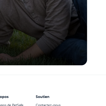
ropos
Soutien
opos de PetSafe
Contactez-nous