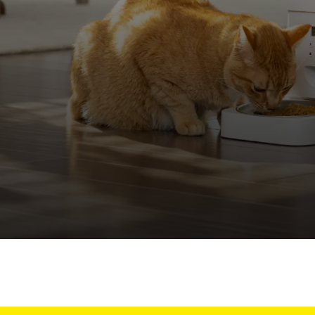
Trappes pour an
etez ScoopFree pour un contrôle des odeur
etez des solutions de clôture
fitez de promenades sans stress ensemble