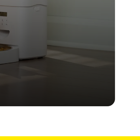
imaux conçues pour durer
s 4 fois meilleur