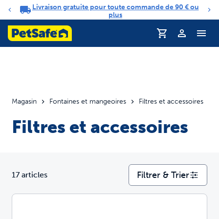
Livraison gratuite pour toute commande de 90 € ou
Carrousel de notifications
plus
Profil
Magasin
Fontaines et mangeoires
Filtres et accessoires
Filtres et accessoires
Filtrer & Trier
17 articles