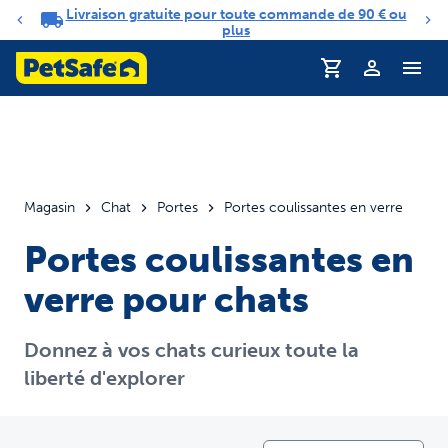
Livraison gratuite pour toute commande de 90 € ou
Carrousel de notifications
plus
Magasin
Chat
Portes
Portes coulissantes en verre
Portes coulissantes en
verre pour chats
Donnez à vos chats curieux toute la
liberté d'explorer