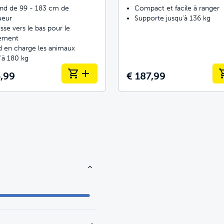
end de 99 - 183 cm de
Compact et facile à ranger
ueur
Supporte jusqu'à 136 kg
isse vers le bas pour le
ement
d en charge les animaux
'à 180 kg
5,99
€ 187,99