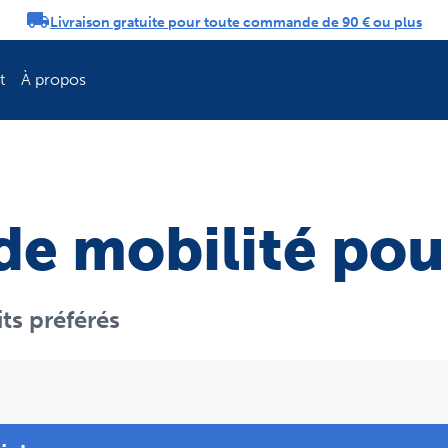
Livraison gratuite pour toute commande de 90 € ou plus
tifications
t
À propos
Rafraîchissez la 
de mobilité pou
its préférés