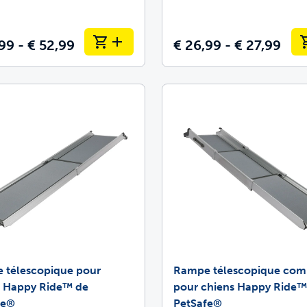
99 - € 52,99
€ 26,99 - € 27,99
 télescopique pour
Rampe télescopique com
s Happy Ride™ de
pour chiens Happy Ride™
fe®
PetSafe®