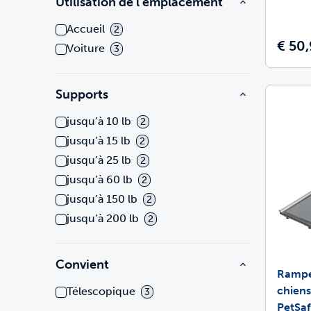
Utilisation de l’emplacement
Accueil
2
€ 50,
Voiture
3
Supports
jusqu’à 10 lb
2
jusqu’à 15 lb
2
jusqu’à 25 lb
2
jusqu’à 60 lb
2
jusqu’à 150 lb
2
jusqu’à 200 lb
2
Convient
Rampe
chien
Télescopique
3
PetSa