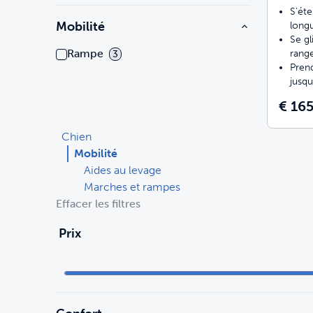
S'ét
Mobilité
long
Se gl
Rampe
rang
3
Pren
jusqu
€ 16
Chien
Mobilité
Aides au levage
Marches et rampes
Effacer les filtres
Prix