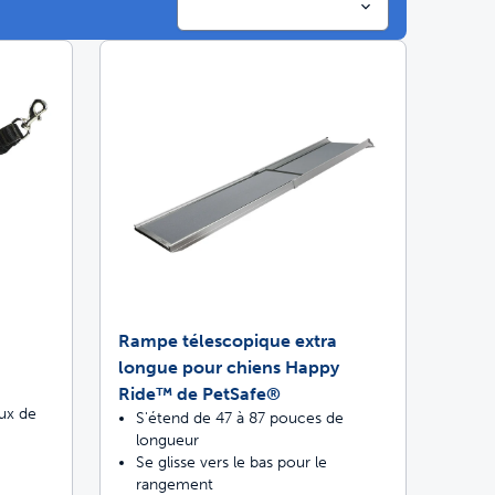
imaux conçues pour durer
s quatre fois plus efficace
s par des vétérinaires et des dresseurs
Rampe télescopique extra
longue pour chiens Happy
Ride™ de PetSafe®
aux de
S'étend de 47 à 87 pouces de
longueur
Se glisse vers le bas pour le
rangement