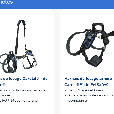
ticles
Trappes pour an
etez ScoopFree pour un contrôle des odeur
etez des solutions de clôture recommandée
fitez de promenades sans stress ensemble
s de levage CareLift™ de
Harnais de levage arrière
fe®
CareLift™ de PetSafe®
à la mobilité des animaux de
Petit, Moyen et Grand
agnie
Aide à la mobilité des anim
es Petit, Moyen et Grand
compagnie