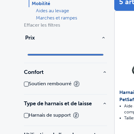
5 ar
Mobilité
Aides au levage
Pièces et accessoires
Voyage
Voyage
Marches et rampes
Effacer les filtres
Fontaines et mangeoires
Jouets
Achetez tous les produits
Chats
Ach
Prix
Clôture
Entraînement
Pièces et accessoires
Achetez tous les produits
Chiens
Ach
Confort
Achetez tout
Pro
Soutien rembourré
2
Harnai
PetSa
Type de harnais et de laisse
Aide 
comp
Harnais de support
2
Taill