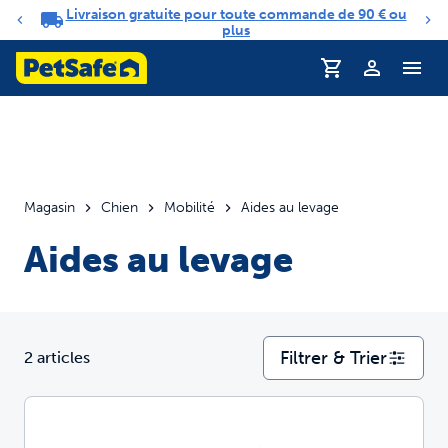
Livraison gratuite pour toute commande de 90 € ou
Carrousel de notifications
plus
Profil
Magasin
Chien
Mobilité
Aides au levage
Aides au levage
Filtrer & Trier
2 articles