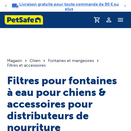
Livraison gratuite pour toute commande de 90 € ou
Carrousel de notifications
plus
Profil
Magasin
Chien
Fontaines et mangeoires
Filtres et accessoires
Filtres pour fontaines
à eau pour chiens &
accessoires pour
distributeurs de
nourriture