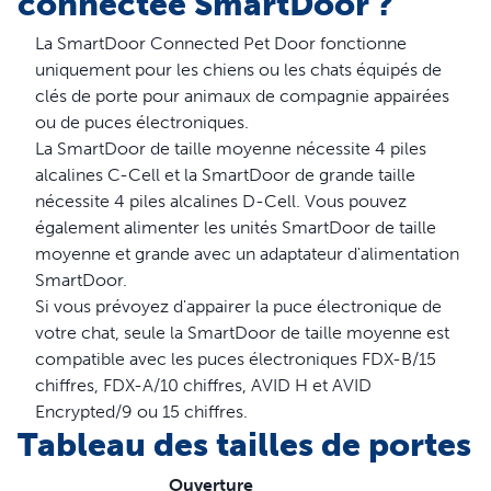
connectée SmartDoor ?
dynamique du battant est efficace sur le plan énergétique
La SmartDoor Connected Pet Door fonctionne
et maintient les intempéries à l'extérieur. Le battant de la
uniquement pour les chiens ou les chats équipés de
porte pour animaux SmartDoor est fabriqué en plastique
clés de porte pour animaux de compagnie appairées
résistant et teinté pour empêcher les animaux curieux de
ou de puces électroniques.
regarder au travers. La porte connectée pour animaux
La SmartDoor de taille moyenne nécessite 4 piles
SmartDoor est disponible en 2 tailles : moyenne et
alcalines C-Cell et la SmartDoor de grande taille
grande. Elle est alimentée par des piles ou un adaptateur
nécessite 4 piles alcalines D-Cell. Vous pouvez
mural (vendu séparément) et nécessite une connexion
également alimenter les unités SmartDoor de taille
Internet haut débit 2,4 GHz. Le montage de la SmartDoor
moyenne et grande avec un adaptateur d'alimentation
est une activité parfaite pour un week-end entre amis.
SmartDoor.
Votre animal mérite le meilleur. Vous pouvez compter
Si vous prévoyez d'appairer la puce électronique de
sur PetSafe® pour maintenir votre animal heureux, en
votre chat, seule la SmartDoor de taille moyenne est
bonne santé et en sécurité.
compatible avec les puces électroniques FDX-B/15
Caractéristiques
chiffres, FDX-A/10 chiffres, AVID H et AVID
Encrypted/9 ou 15 chiffres.
Contrôle via votre smartphone - Porte pour animaux
Tableau des tailles de portes
activable via une application, qui offre à vos animaux la
liberté d'aller et venir
Ouverture