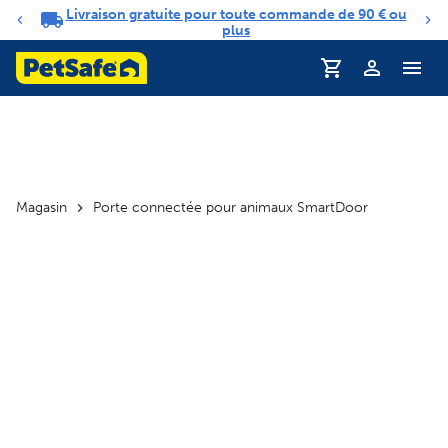
Livraison gratuite pour toute commande de 90 € ou
Carrousel de notifications
plus
Profil
Magasin
Porte connectée pour animaux SmartDoor