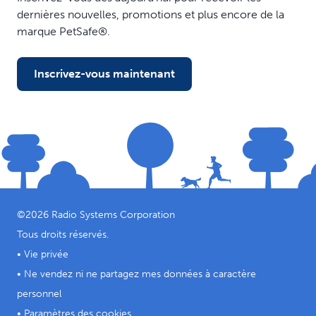
dernières nouvelles, promotions et plus encore de la
marque PetSafe®.
Inscrivez-vous maintenant
©
2026
Radio Systems Corporation
Tous droits réservés.
•
Vie privée
•
Ne vendez ni ne partagez mes données à caractère
personnel
•
Paramètres des cookies