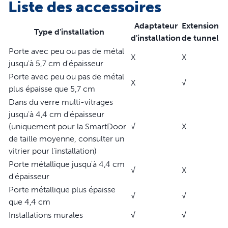
Liste des accessoires
moyenne : La porte pour animaux domestiques
connectée moyenne SmartDoor™ est livrée avec une
Adaptateur
Extension
Type d'installation
clé de porte pour animaux moyenne et peut se
d'installation
de tunnel
connecter à la micropuce de votre chat.
Porte avec peu ou pas de métal
X
X
Médaillon pour animaux pour porte de taille moyenne
jusqu'à 5,7 cm d'épaisseur
et compatibilité micropuce - La porte connectée pour
Porte avec peu ou pas de métal
X
√
animaux SmartDoor de taille moyenne est livrée avec
plus épaisse que 5,7 cm
une médaille et peut être associée à la micropuce de
Dans du verre multi-vitrages
votre chat
jusqu'à 4,4 cm d'épaisseur
Médaillon pour animaux pour porte de grande taille : la
(uniquement pour la SmartDoor
√
X
porte connectée pour animaux SmartDoor de grande
de taille moyenne, consulter un
taille est livrée avec une médaille
vitrier pour l'installation)
Dressage guidé - Le manuel de dressage et la vidéo
Porte métallique jusqu'à 4,4 cm
permettront à votre chien ou à votre chat d'utiliser la
√
X
d'épaisseur
SmartDoor sans assistance en seulement 4 à 6
Porte métallique plus épaisse
semaines
√
√
que 4,4 cm
Installations murales
√
√