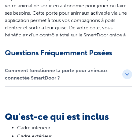
votre animal de sortir en autonomie pour jouer ou faire
ses besoins. Cette porte pour animaux activable via une
application permet à tous vos compagnons à poils
d'entrer et sortir à leur guise. De votre côté, vous
bénéficiez d'un contrôle total sur la SmartDoor grâce à
l'application My PetSafe®, qui vous permet de gérer les
horaires, de recevoir des notifications et de contrôler la
Questions Fréquemment Posées
porte à distance depuis votre smartphone.La SmartDoor
est livrée avec un médaillon qui se fixe au collier de votre
Comment fonctionne la porte pour animaux
animal pour lui donner un accès exclusif à la porte. Les
connectée SmartDoor ?
familles qui possèdent plusieurs animaux peuvent acheter
des médailles supplémentaires. Laissez vos animaux
sortir, se dégourdir dans le jardin et faire leurs affaires en
autonomie. La SmartDoor de taille moyenne peut
également être associée à des micropuces, permettant
Qu'est-ce qui est inclus
aux chats d'entrer sans médaille ! Les animaux sans
médaillon ou micropuce ne peuvent pas rentrer chez
Cadre intérieur
vous. La SmartDoor offre un juste équilibre entre la
Cadre extérieur