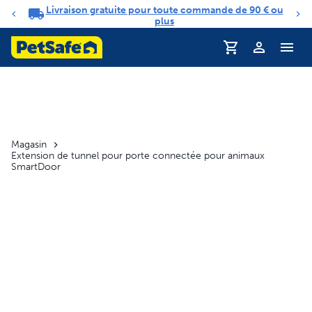
Livraison gratuite pour toute commande de 90 € ou
Carrousel de notifications
plus
Profil
Magasin
Extension de tunnel pour porte connectée pour animaux
SmartDoor