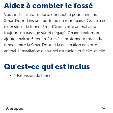
Aidez à combler le fossé
Vous installez votre porte connectée pour animaux
SmartDoor dans une porte ou un mur épais ? Grâce à ces
extensions de tunnel SmartDoor, votre animal aura
toujours un passage sûr et dégagé. Chaque extension
ajoute environ 5 centimètres à la profondeur totale du
tunnel entre la SmartDoor et la destination de votre
animal. L'installation du tunnel est rapide et facile, et elle
ne nécessite aucun outil. Il suffit de coller les extensions
ou de les fixer à l'aide de ruban adhésif. Assurez-vous
Qu'est-ce qui est inclus
d'ajouter suffisamment d'extensions pour que la dernière
dépasse de la porte ou du mur d'au moins 3 cm.
1 Extension de tunnel
L'extension de tunnel est nécessaire pour l'installation
dans des portes métalliques de plus de 4,4 cm
d'épaisseur, des portes non métalliques de plus de 5,7 cm
d'épaisseur et des installations murales. Les extensions de
tunnel sont disponibles en 2 tailles (moyen et grand).
À propos
Assurez-vous d'acheter la taille qui correspond à votre