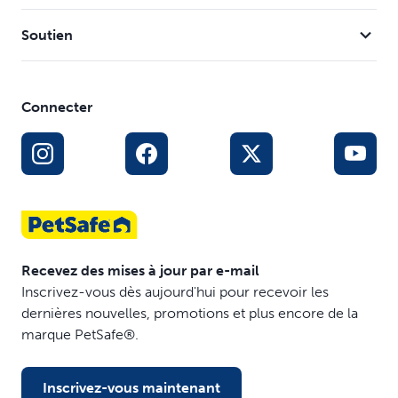
Adapté aux portes et murs en brique, verre et bois avec
notre adaptateur d’installation (Des accessoires
Soutien
supplémentaires peuvent être requis pour les portes en
métal ou au noyau métallique)
La porte est entrée sélective
Connecter
Recevez des mises à jour par e-mail
Inscrivez-vous dès aujourd'hui pour recevoir les
dernières nouvelles, promotions et plus encore de la
marque PetSafe®.
Inscrivez-vous maintenant