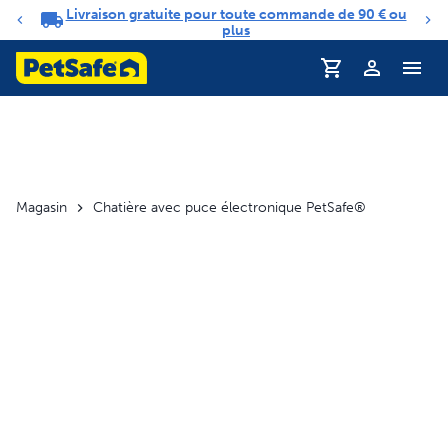
Livraison gratuite pour toute commande de 90 € ou
Carrousel de notifications
plus
Profil
Magasin
Chatière avec puce électronique PetSafe®