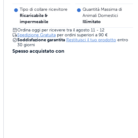
mali costruite per durare
Tipo di collare ricevitore
Quantità Massima di
Ricaricabile &
Animali Domestici
impermeabile
Illimitato
Ordina oggi per ricevere tra il agosto 11 - 12
ri quattro volte migliore
Spedizione Gratuita
per ordini superiori a
90 €
Soddisfazione garantita
Restituisci il tuo prodotto
entro
30 giorni
Spesso acquistato con