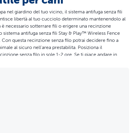
a nel giardino del tuo vicino, il sistema antifuga senza fili
ntisce libertà al tuo cucciolo determinato mantenendolo al
è necessario sotterrare fili o erigere una recinzione
 sistema antifuga senza fili Stay & Play™ Wireless Fence
. Con questa recinzione senza filo potrai decidere fino a
ale al sicuro nell'area prestabilita. Posiziona il
inzione senza filo in sole 1-2 ore. Se ti piace andare in
tare questa recinzione senza filo sempre con voi. Questa
ema antifuga senza fili Stay & Play™ Wireless Fence PetSafe®
lità con solo segnale acustico e 5 livelli di stimolazione
ropriato anche per gli animali più ostinati. Il collare è
 2,3 kg ed è regolabile per circonferenza collo da 15 a 69 cm.
te di personalizzare il collare del tuo animale domestico con
più di 1 animale, ti basterà acquistare altri collari ricevitori
iuta a mantenere sano, sicuro e felice il tuo animale