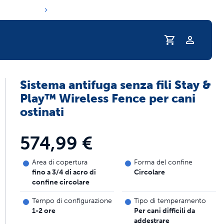
Profilo
Sistema antifuga senza fili Stay &
ine di idratazione del tuo animale domesti
Play™ Wireless Fence per cani
ostinati
574,99 €
Area di copertura
Forma del confine
fino a 3/4 di acro di
Circolare
confine circolare
Tempo di configurazione
Tipo di temperamento
1-2 ore
Per cani difficili da
addestrare