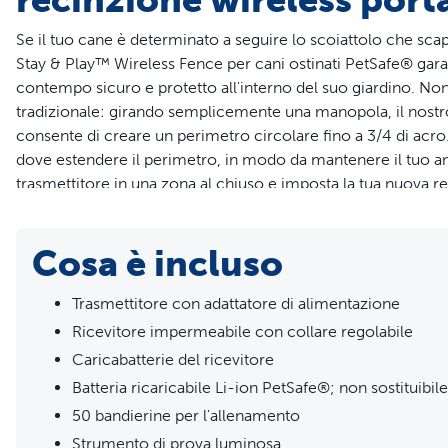
Se il tuo cane è determinato a seguire lo scoiattolo che scapp
Stay & Play™ Wireless Fence per cani ostinati PetSafe® gara
contempo sicuro e protetto all'interno del suo giardino. Non 
tradizionale: girando semplicemente una manopola, il nostro
consente di creare un perimetro circolare fino a 3/4 di acro
dove estendere il perimetro, in modo da mantenere il tuo anim
trasmettitore in una zona al chiuso e imposta la tua nuova rec
campeggio o viaggiare in camper con il tuo cane, potrai por
recinzione senza filo è dotata di collare ricevitore per sist
Cosa è incluso
ricaricabile per cani ostinati. Il collare è dotato di una moda
statica regolabile per individuare il grado di stimolazione app
consigliato per animali domestici di peso pari o superiore a
Trasmettitore con adattatore di alimentazione
Il design intercambiabile del cinturino del collare ti permet
Ricevitore impermeabile con collare regolabile
un cinturino non metallico da circa 1,9 cm a tua scelta. Se hai 
Caricabatterie del ricevitore
per usare lo stesso sistema senza fili per tutti. PetSafe® ti a
Batteria ricaricabile Li-ion PetSafe®; non sostituibile
domestico.
50 bandierine per l'allenamento
Caratteristiche
Strumento di prova luminosa