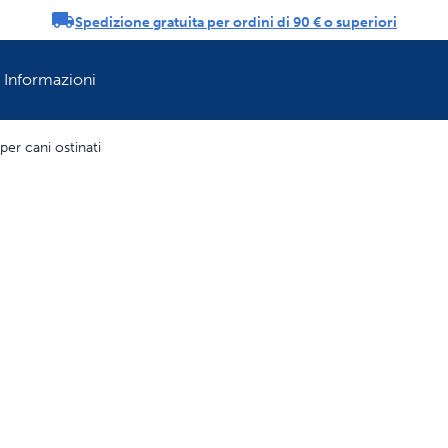
Spedizione gratuita per ordini di 90 € o superiori
ifiche
Informazioni
per cani ostinati
Rinfresca la rout