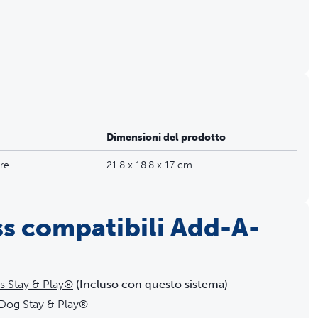
 di 64 metri)
limitazione
molazione statica fanno parte della nostra missione continua di
alità ai padroni di animali domestici che cercano opzioni
darsi, per soddisfare le esigenze di addestramento uniche di
Dimensioni del prodotto
ore
21.8 x 18.8 x 17 cm
ess compatibili Add-A-
ss Stay & Play®
(Incluso con questo sistema)
 Dog Stay & Play®