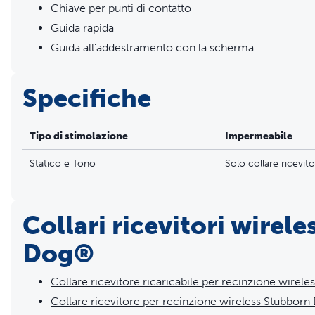
Chiave per punti di contatto
Copre un'area circolare regolabile fino a 30 are (diametro
Aggiungete trasmettitori in più per aumentare l'area di de
Guida rapida
Collare ricevitore impermeabile
Guida all'addestramento con la scherma
Sicurezza, efficacia e affidabilità: i nostri collari con sti
fornire strumenti, istruzione e supporto della migliore qu
Specifiche
sicure, vincenti e consigliate da esperti di cui possano fi
ogni cane
Tipo di stimolazione
Impermeabile
Statico e Tono
Solo collare ricevit
Collari ricevitori wirel
Dog®
Collare ricevitore ricaricabile per recinzione wirele
Collare ricevitore per recinzione wireless Stubborn