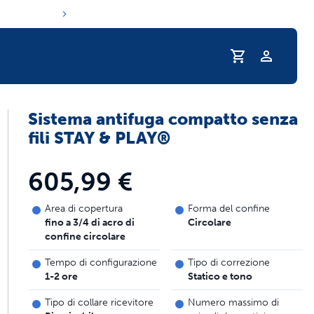
Profilo
Sistema antifuga compatto senza
ine di idratazione del tuo animale domesti
fili STAY & PLAY®
605,99 €
Area di copertura
Forma del confine
fino a 3/4 di acro di
Circolare
confine circolare
Tempo di configurazione
Tipo di correzione
1-2 ore
Statico e tono
Tipo di collare ricevitore
Numero massimo di