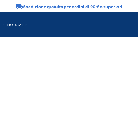
Spedizione gratuita per ordini di 90 € o superiori
ifiche
Informazioni
Rinfresca la rout