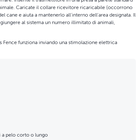
animale. Caricate il collare ricevitore ricaricabile (occorrono
el cane e aiuta a mantenerlo all'interno dell'area designata. Il
ggiungere al sistema un numero illimitato di animali,
ss Fence funziona inviando una stimolazione elettrica
l'animale. Se l'animale attraversa l'area delimitata definita,
li male.
ollari ricevitori per sistemi antifuga senza filo Add-A-Dog®
 interrompe dopo 15 secondi
i a pelo corto o lungo