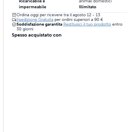
Ricaricabile e
animali domestici
mali costruite per durare
impermeabile
Illimitato
Ordina oggi per ricevere tra il agosto 12 - 13
Spedizione Gratuita
per ordini superiori a
90 €
Soddisfazione garantita
Restituisci il tuo prodotto
entro
30 giorni
ri quattro volte migliore
Spesso acquistato con