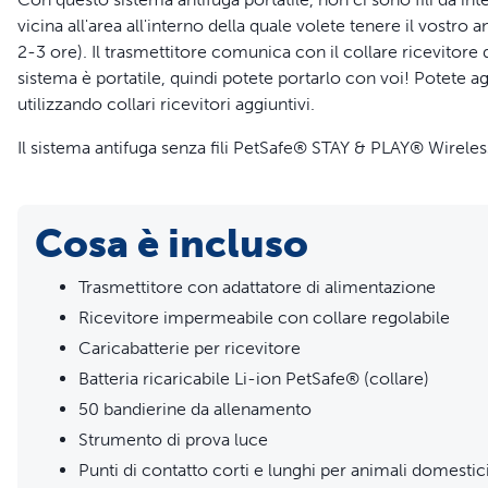
vicina all'area all'interno della quale volete tenere il vostro 
2-3 ore). Il trasmettitore comunica con il collare ricevitore d
sistema è portatile, quindi potete portarlo con voi! Potete a
utilizzando collari ricevitori aggiuntivi.
Il sistema antifuga senza fili PetSafe® STAY & PLAY® Wirele
innocua tramite due punti di contatto che toccano il collo del
una stimolazione statica attirerà la sua attenzione, senza farg
Cosa è incluso
Caratteristiche
Trasmettitore con adattatore di alimentazione
Completamente portatile, non occorre interrare fili
Ricevitore impermeabile con collare regolabile
Installazione in 1-2 ore
Aggiungete un numero illimitato di animali con ulteriori c
Caricabatterie per ricevitore
Protezione da eccessiva stimolazione: la stimolazione si
Batteria ricaricabile Li-ion PetSafe® (collare)
Usa una batteria ricaricabile
50 bandierine da allenamento
La batteria si ricarica in 2-3 ore
Strumento di prova luce
Ogni carica dura di norma 3 settimane
Punti di contatto corti e lunghi per animali domestic
Dimensione del collare: Adatto a colli di 15-71 cm