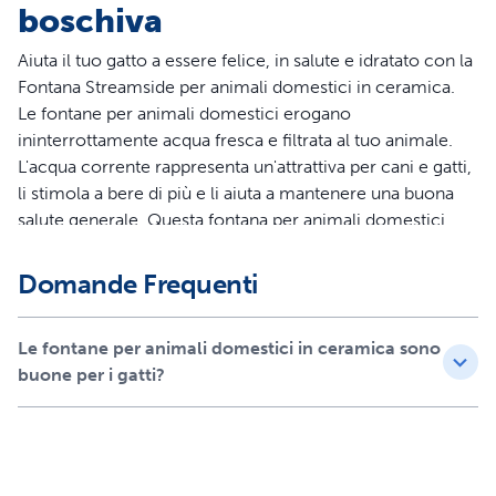
boschiva
Aiuta il tuo gatto a essere felice, in salute e idratato con la
Fontana Streamside per animali domestici in ceramica.
Le fontane per animali domestici erogano
ininterrottamente acqua fresca e filtrata al tuo animale.
L'acqua corrente rappresenta un'attrattiva per cani e gatti,
li stimola a bere di più e li aiuta a mantenere una buona
salute generale. Questa fontana per animali domestici
contiene 1,8 l d'acqua, la quantità ideale se possiedi un
cane di piccola taglia o un gatto. Il design silenzioso della
Domande Frequenti
fontana fa sì che l'acqua fuoriesca dalla torre in ceramica
gorgogliando (anziché sotto forma di getto d'acqua a
Le fontane per animali domestici in ceramica sono
caduta libera): proprio quello che ci vuole per i gatti, i
buone per i gatti?
quali potrebbero mostrarsi diffidenti o restii a usarla. La
fontana dispone di una pompa, di un filtro a carboni attivi
e di un filtro in schiuma che funzionano congiuntamente
per eliminare peli, saliva e sapori sgradevoli dall'acqua,
così gli animali possono sempre berla pulita. La fontana in