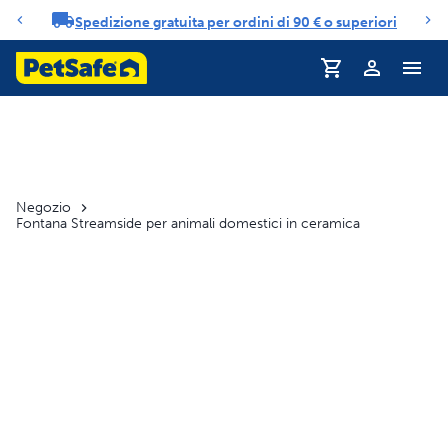
Spedizione gratuita per ordini di 90 € o superiori
Carosello di notifiche
Profilo
Negozio
Fontana Streamside per animali domestici in ceramica