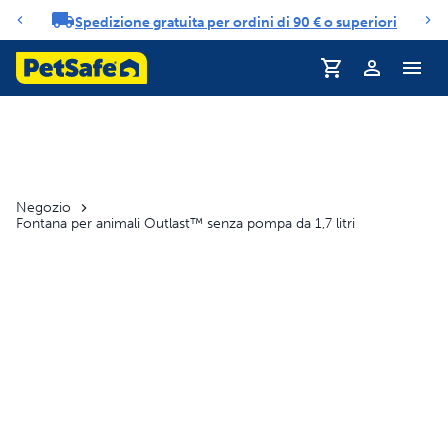
Spedizione gratuita per ordini di 90 € o superiori
Carosello di notifiche
Profilo
Negozio
Fontana per animali Outlast™ senza pompa da 1,7 litri