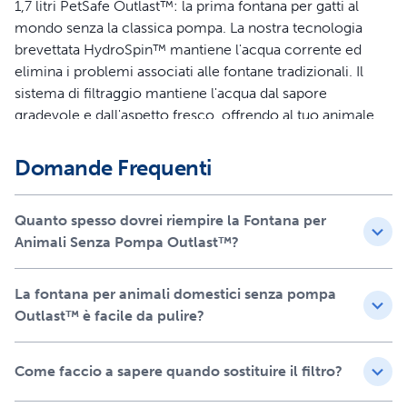
1,7 litri PetSafe Outlast™: la prima fontana per gatti al
mondo senza la classica pompa. La nostra tecnologia
brevettata HydroSpin™ mantiene l'acqua corrente ed
elimina i problemi associati alle fontane tradizionali. Il
sistema di filtraggio mantiene l'acqua dal sapore
gradevole e dall'aspetto fresco, offrendo al tuo animale
domestico un'esperienza di idratazione più sana.
Abbandona la fontana classica per animali domestici e
Domande Frequenti
scegli qualcosa di rivoluzionario: scegli la fontana senza
pompa Outlast.
Quanto spesso dovrei riempire la Fontana per
Caratteristiche
Animali Senza Pompa Outlast™?
Una nuova fontana per gatti dotata della tecnologia
La fontana per animali domestici senza pompa
HydroSpin™ con un design senza pompa che fa
Outlast™ è facile da pulire?
circolare 1,7 litri di acqua nella ciotola del tuo gatto
utilizzando un meccanismo a cono brevettato
Facile da montare, lavabile in lavastoviglie e senza
Come faccio a sapere quando sostituire il filtro?
pompa per trascorrere più tempo di qualità con il tuo