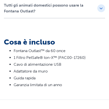
animale domestico; progettato per durare a lungo con
Tutti gli animali domestici possono usare la
meno parti mobili e un motore protetto da acqua e
Fontana Outlast?
detriti
I filtri per fontane per animali domestici Ion-X™
alleggeriscono e migliorano il gusto dell'acqua del tuo
gatto, favorendo una sana idratazione
Motore intelligente e silenzioso con sensori che
Cosa è incluso
regolano il flusso dell'acqua, interrompendolo
automaticamente a livelli bassi per una maggiore
Fontana Outlast™ da 60 once
durata del motore
1 Filtro PetSafe® Ion-X™ (PAC00-17260)
Gli indicatori LED ti indicano quando il livello dell'acqua
è basso e quando cambiare il filtro
Cavo di alimentazione USB
Adattatore da muro
Guida rapida
Garanzia limitata di un anno