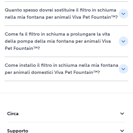
merita il meglio. Affidati a PetSafe per mantenere il tuo
animale domestico sano, idratato e felice.
Quanto spesso dovrei sostituire il filtro in schiuma
nella mia fontana per animali Viva Pet Fountain™?
Caratteristiche
Progettata per essere compatibile con la fontana per
Come fa il filtro in schiuma a prolungare la vita
animali domestici Viva per rimuovere residui e peli
della pompa della mia fontana per animali Viva
dall'acqua potabile del tuo animale domestico
Pet Fountain™?
Cattura i residui più grandi, proteggendo la pompa della
fontana e prolungandone la durata
Come installo il filtro in schiuma nella mia fontana
Aiuta a prevenire gli intasamenti e prolunga la durata
per animali domestici Viva Pet Fountain™?
della tua fontana, offrendoti valore aggiunto e
maggiore comodità
Facile da installare e per ottenere prestazioni ottimali è
necessario sostituire i filtri ogni 1-2 mesi
Ogni kit include 2 filtri in schiuma, per garantire sempre
acqua fresca e pulita al tuo animale domestico
Circa
Supporto