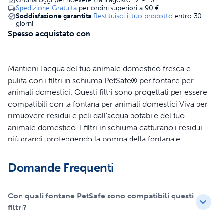
Ordina oggi per ricevere tra il agosto 12 - 13
Spedizione Gratuita
per ordini superiori a
90 €
Soddisfazione garantita
Restituisci il tuo prodotto
entro 30
giorni
Spesso acquistato con
Mantieni l'acqua del tuo animale domestico fresca e
pulita con i filtri in schiuma PetSafe® per fontane per
animali domestici. Questi filtri sono progettati per essere
compatibili con la fontana per animali domestici Viva per
rimuovere residui e peli dall'acqua potabile del tuo
animale domestico. I filtri in schiuma catturano i residui
più grandi, proteggendo la pompa della fontana e
prolungandone la durata. Questi filtri aiutano a prevenire
gli intasamenti e a prolungare la durata della tua fontana,
Domande Frequenti
offrendoti valore aggiunto e maggiore comodità. I filtri in
schiuma sono facili da installare e devono essere sostituiti
Con quali fontane PetSafe sono compatibili questi
ogni 1-2 mesi per ottenere prestazioni ottimali. Ogni kit
filtri?
include 2 filtri in schiuma. Il tuo animale domestico