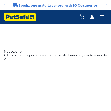
Spedizione gratuita per ordini di 90 € o superiori
Carosello di notifiche
Profilo
Negozio
Filtri in schiuma per fontane per animali domestici, confezione da
2