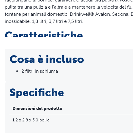
pulita tra una pulizia e l'altra e a mantenere la velocità del f
fontane per animali domestici Drinkwell® Avalon, Sedona, Bu
inossidabile, 1,8 litri, 3,7 litri e 7,5 litri.
Caratteristiche
Confezione da 2 di filtri
I filtri mantengono l'acqua dell'animale più pulita e fresca!
Cosa è incluso
Migliora la filtrazione
Cattura residui e particelle di grandi dimensioni
2 filtri in schiuma
Mantiene la pompa più pulita
Sostituite il filtro in schiuma ogni 4 - 6 settimane
Specifiche
Dimensioni del prodotto
1,2 x 2,8 x 3,0 pollici