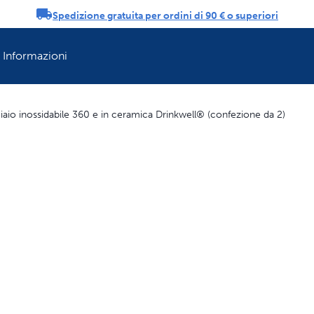
Spedizione gratuita per ordini di 90 € o superiori
ifiche
Informazioni
cciaio inossidabile 360 e in ceramica Drinkwell® (confezione da 2)
Rinfresca la rout