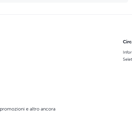
Cir
Info
Sele
e, promozioni e altro ancora