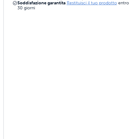
Soddisfazione garantita
Restituisci il tuo prodotto
entro
mali costruite per durare
30 giorni
ri quattro volte migliore