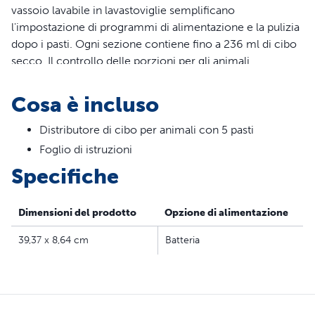
vassoio lavabile in lavastoviglie semplificano
l'impostazione di programmi di alimentazione e la pulizia
dopo i pasti. Ogni sezione contiene fino a 236 ml di cibo
secco. Il controllo delle porzioni per gli animali
sovrappeso è facile da gestire. Potete dare ai vostri
animali 5 piccoli pasti al giorno e persino impostare i
Cosa è incluso
pasti per i 5 giorni successivi.
Distributore di cibo per animali con 5 pasti
Caratteristiche
Foglio di istruzioni
Il timer elettronico consente di impostare fino a 5 pasti
Specifiche
in anticipo
Ottimo per gestire il controllo delle porzioni
Dimensioni del prodotto
Opzione di alimentazione
Solo per alimenti secchi o ricompense
39,37 x 8,64 cm
Batteria