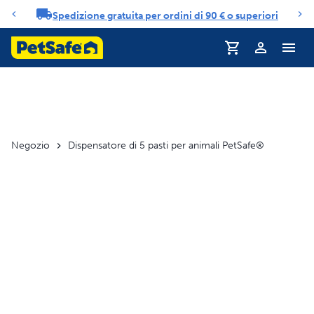
Spedizione gratuita per ordini di 90 € o superiori
Carosello di notifiche
Profilo
Negozio
Dispensatore di 5 pasti per animali PetSafe®