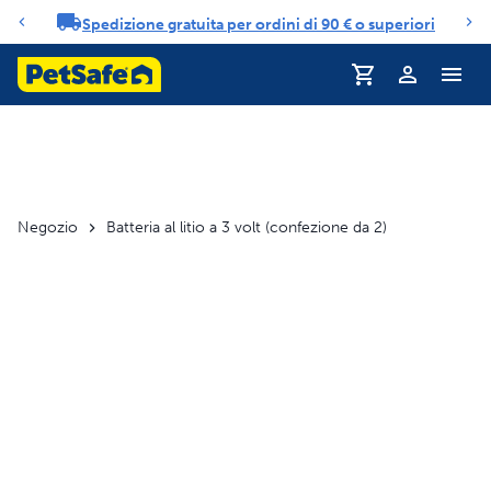
Spedizione gratuita per ordini di 90 € o superiori
Carosello di notifiche
Negozio
Batteria al litio a 3 volt (confezione da 2)