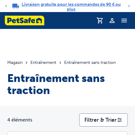
Livraison gratuite pour les commandes de 90 € ou
Carrousel de notifications
plus
Profil
Magasin
Entraînement
Entraînement sans traction
Entraînement sans
traction
Filtrer & Trier
4 éléments