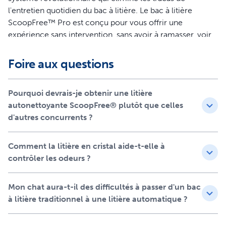
l'entretien quotidien du bac à litière. Le bac à litière
ScoopFree™ Pro est conçu pour vous offrir une
expérience sans intervention, sans avoir à ramasser, voir
ou toucher les déchets pendant 30 jours. La formule
avancée de la litière de cristaux retient les odeurs 5 fois
Foire aux questions
plus efficacement que l'argile traditionnelle, et un voyant
vous avertit lorsqu'il est temps de remplacer le bac. Un
Pourquoi devrais-je obtenir une litière
couvercle assure l'intimité de votre chat tout en réduisant
autonettoyante ScoopFree® plutôt que celles
la dispersion de la litière, et un compteur de santé
d'autres concurrents ?
surveille l'utilisation de votre chat, vous aidant à identifier
d'éventuels problèmes de santé. Avec le bac à litière
ScoopFree™ Pro, vous pouvez profiter plus de temps
Comment la litière en cristal aide-t-elle à
pour d’autres activités pendant que votre chat bénéficie
contrôler les odeurs ?
d'un environnement plus propre et plus sain.
Caractéristiques
Mon chat aura-t-il des difficultés à passer d'un bac
à litière traditionnel à une litière automatique ?
Se nettoie jusqu'à 30 jours : pour des semaines sans
ramassage, nettoyage ou remplissage du bac à litière