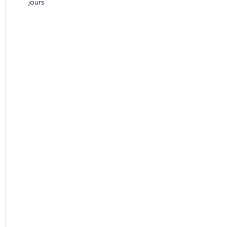
jours
imaux conçues pour durer
s 4 fois meilleur