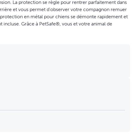
nsion. La protection se règle pour rentrer parfaitement dans
l'arrière et vous permet d'observer votre compagnon remuer
 la protection en métal pour chiens se démonte rapidement et
t incluse. Grâce à PetSafe®, vous et votre animal de
 en métal pour chiens empêche votre meilleur ami de
te votre attention sur la route.
l uniquement à l'aide de vos mains.
 place et les bouchons en caoutchouc l'empêchent de glisser.
es durant les trajets.
afin d'ajuster sa taille à la banquette arrière ou au coffre de
arge sur 84-145 cm de haut.
rmet de bénéficier d'une vue dégagée sur l'arrière de votre
n, démontez-la rapidement et entreposez-la dans la pochette
avec votre compagnon.