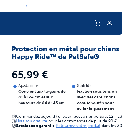
Profil
Protection en métal pour chiens
routine d'hydratation de votre animal
Happy Ride™ de PetSafe®
65,99 €
Ajustabilité
Stabilité
Convient aux largeurs de
Fixation sous tension
81 à 124 cm et aux
avec des capuchons
hauteurs de 84 à 145 cm
caoutchoutés pour
éviter le glissement
Commandez aujourd'hui pour recevoir entre août 12 - 13
Livraison gratuite
pour les commandes de plus de
90 €
Satisfaction garantie
Retournez votre produit
dans les 30