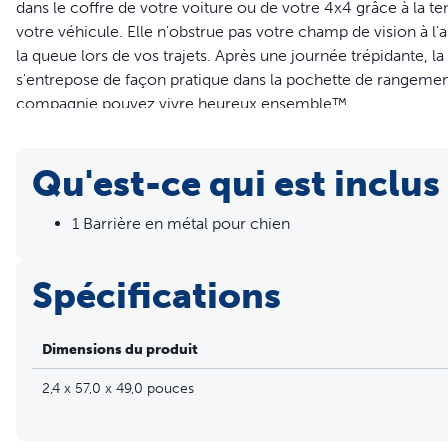
dans le coffre de votre voiture ou de votre 4x4 grâce à la te
votre véhicule. Elle n'obstrue pas votre champ de vision à 
la queue lors de vos trajets. Après une journée trépidante,
s'entrepose de façon pratique dans la pochette de rangemen
compagnie pouvez vivre heureux ensemble™.
Caractéristiques
Qu'est-ce qui est inclus
Votre attention est focalisée sur la route : la protection
s'aventurer à l'avant pour que vous puissiez concentrer tou
1 Barrière en métal pour chien
Aucun outil requis : installez aisément la barrière en méta
Assemblage facile : la tension maintient la protection en
Spécifications
De plus, l’absence de cliquetis diminue les nuisances sonor
Taille réglable : dépliez la protection en métal pour chiens 
votre voiture ou 4x4. La barrière mesure 81-124 cm de l
Dimensions du produit
Vue sur l'arrière : cette barrière en métal robuste vous pe
véhicule.
2,4 x 57,0 x 49,0 pouces
Rangement aisé : lorsque vous n'utilisez pas la protectio
de rangement incluse jusqu'à votre prochaine aventure 