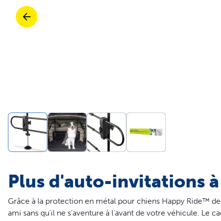
Voyage
Voyage
Bacs à litière et litière
Entraînement
Portes
Achetez tous les produits
Chats
Ach
Pièces et accessoires
Entraînement
Pièces et accessoires
Achetez tous les produits
Chiens
Ach
Tout acheter
Pro
Plus d'auto-invitations à
Grâce à la protection en métal pour chiens Happy Ride™ de
ami sans qu'il ne s'aventure à l'avant de votre véhicule. Le ca