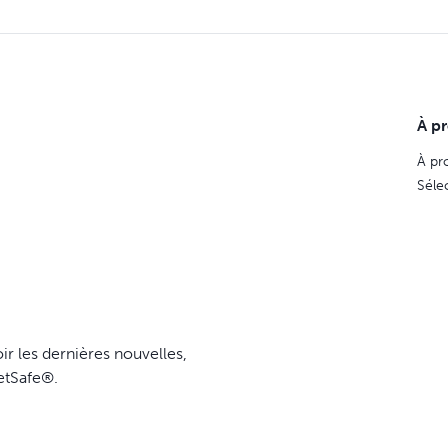
À p
À pr
Séle
ir les dernières nouvelles,
etSafe®.