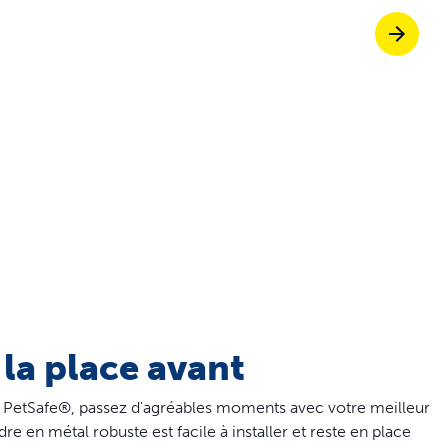
Trappes pour an
etez ScoopFree pour un contrôle des odeur
etez des solutions de clôture
fitez de promenades sans stress ensemble
 la place avant
 PetSafe®, passez d'agréables moments avec votre meilleur
dre en métal robuste est facile à installer et reste en place