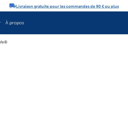
Livraison gratuite pour les commandes de 90 € ou plus
tifications
r
À propos
afe®
Rafraîchissez la 