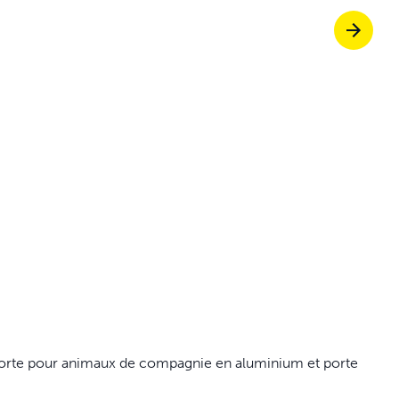
Trappes pour an
etez ScoopFree pour un contrôle des odeur
etez des solutions de clôture
fitez de promenades sans stress ensemble
porte pour animaux de compagnie en aluminium et porte