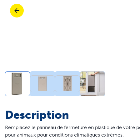
Voyage
Voyage
Bacs à litière et litière
Entraînement
Portes
Achetez tous les produits
Chats
Ach
Pièces et accessoires
Entraînement
Pièces et accessoires
Achetez tous les produits
Chiens
Ach
Tout acheter
Pro
Description
Remplacez le panneau de fermeture en plastique de votre 
pour animaux pour conditions climatiques extrêmes.