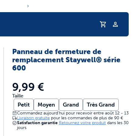
Profil
Panneau de fermeture de
routine d'hydratation de votre animal
remplacement Staywell® série
600
9,99 €
Taille
Petit
Moyen
Grand
Très Grand
Commandez aujourd'hui pour recevoir entre août 12 - 13
Livraison gratuite
pour les commandes de plus de
90 €
Satisfaction garantie
Retournez votre produit
dans les 30
jours