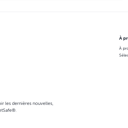
À p
À pr
Séle
ir les dernières nouvelles,
etSafe®.