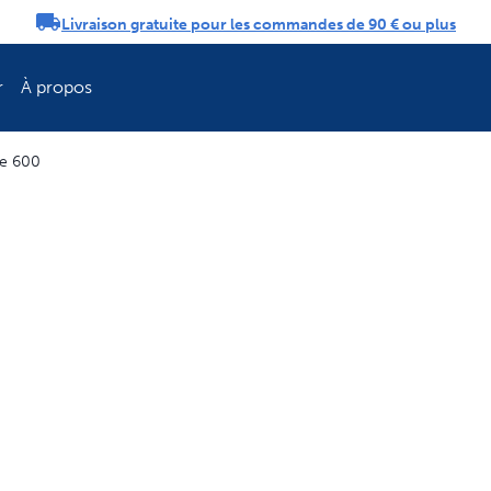
Livraison gratuite pour les commandes de 90 € ou plus
tifications
r
À propos
ie 600
Rafraîchissez la 