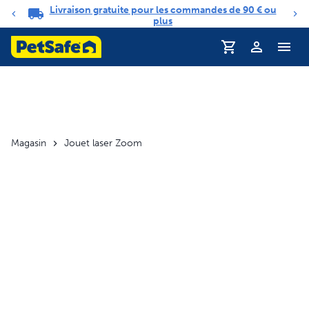
Livraison gratuite pour les commandes de 90 € ou
Carrousel de notifications
plus
Profil
Magasin
Jouet laser Zoom