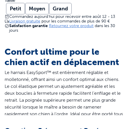
Taille
Petit
Moyen
Grand
Commandez aujourd'hui pour recevoir entre août 12 - 13
Livraison gratuite
pour les commandes de plus de
90 €
Satisfaction garantie
Retournez votre produit
dans les 30
jours
Confort ultime pour le
chien actif en déplacement
Le harnais EasySport™ est entièrement réglable et
molletonné, offrant ainsi un confort optimal aux chiens.
Le col élastique permet un ajustement agréable et les
deux boucles à fermeture rapide facilitent l’enfilage et le
retrait. La poignée supérieure permet une plus grande
sécurité lorsque le maître a besoin de ramener
rapidement son chien à l’ordre. Idéal pour être porté tous
les jours, le harnais EasySport™ permet aux chiens de
profiter de la vie avec confort et style.