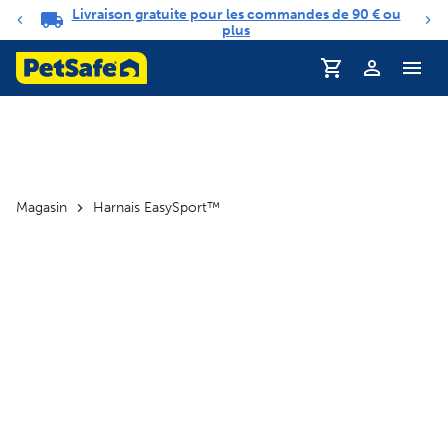
Livraison gratuite pour les commandes de 90 € ou
Carrousel de notifications
plus
Profil
Magasin
Harnais EasySport™