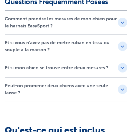
Questions Fréquemment Posées
Caractéristiques
Comment prendre les mesures de mon chien pour
Poignée supérieure rembourrée pour un contrôle
le harnais EasySport ?
amélioré
Encolure élastique
Et si vous n'avez pas de mètre ruban en tissu ou
Deux points de réglage pour un confort maximal
souple à la maison ?
Deux boucles à fermeture instantanée pour une
utilisation simplifiée
Lanière réfléchissante
Et si mon chien se trouve entre deux mesures ?
Fixation supérieur pratique
Fabriqué de nylon
Peut-on promener deux chiens avec une seule
laisse ?
Qu'est-ce qui est inclus