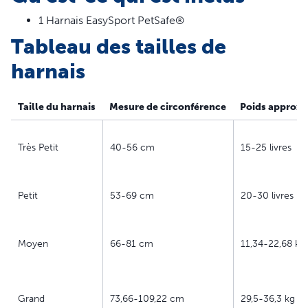
1 Harnais EasySport PetSafe®
Tableau des tailles de
harnais
Taille du harnais
Mesure de circonférence
Poids approxi
Très Petit
40-56 cm
15-25 livres
Petit
53-69 cm
20-30 livres
Moyen
66-81 cm
11,34-22,68 kg
Grand
73,66-109,22 cm
29,5-36,3 kg