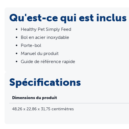
Un couvercle verrouillé couvre le récipient afin de mainten
Distributeur à l’épreuve des animaux domestiques afin d’i
Qu'est-ce qui est inclus
Option de distribution lente pour les animaux domestique
Facile d’emploi – Écran LCD et 5 boutons de navigation
Healthy Pet Simply Feed
Se démonte pour un nettoyage facile des pièces lavables 
Bol en acier inoxydable
Porte-bol
Manuel du produit
Guide de référence rapide
Spécifications
Dimensions du produit
48,26 x 22,86 x 31,75 centimètres