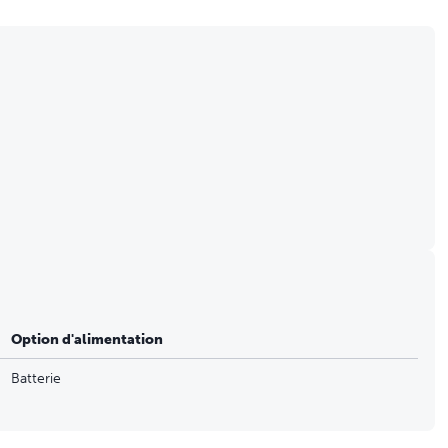
ir les aliments au frais en toute sécurité
nterdire aux animaux d’accéder aux aliments avec les pattes
s qui ingurgitent ou mangent trop rapidement
au lave-vaisselle (excepté le convoyeur)
Option d'alimentation
Batterie