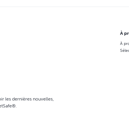
À p
À pr
Séle
ir les dernières nouvelles,
etSafe®.