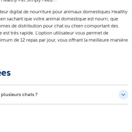
uteur digital de nourriture pour animaux domestiques Healthy
t en sachant que votre animal domestique est nourri, que
mes de distribution pour chat ou chien comportant des
e est très rapide. L’option utilisateur vous permet de
mum de 12 repas par jour, vous offrant la meilleure manière
harges grâce au récipient de 5 678 ml (24 tasses),
ture. Le Healthy Pet Simply Feed™ facilite la bonne gestion
ne de nourriture contrôlée par portion, pour un animal
ées
les heures des repas et la taille des portions
 plusieurs chats ?
e 29 ml à 946 ml afin de répondre aux besoins uniques de
s secs ou semi-humides pour moins de recharges et il est
nts