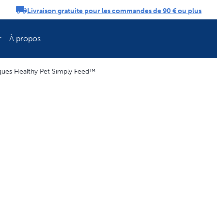
Livraison gratuite pour les commandes de 90 € ou plus
tifications
r
À propos
iques Healthy Pet Simply Feed™
Rafraîchissez la 