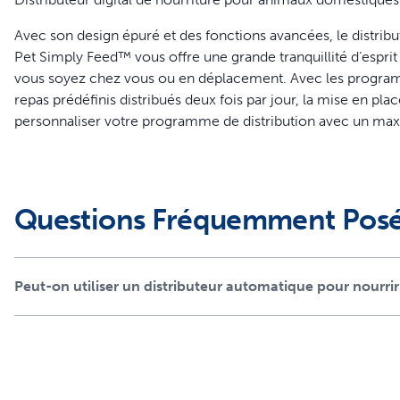
Avec son design épuré et des fonctions avancées, le distrib
Pet Simply Feed™ vous offre une grande tranquillité d’espri
vous soyez chez vous ou en déplacement. Avec les program
repas prédéfinis distribués deux fois par jour, la mise en plac
personnaliser votre programme de distribution avec un maxi
de gérer les repas de votre animal domestique. Moins de rec
translucide afin de contrôler rapidement le niveau de nourri
du poids de votre animal domestique en proposant une routi
domestique plus sain et plus heureux !
Questions Fréquemment Pos
Caractéristiques
Programmable – Définissez facilement le nombre de repas, 
Peut-on utiliser un distributeur automatique pour nourrir
Programmez jusqu’à 12 repas par jour
Contrôle des portions – Définissez une taille des repas d
votre animal domestique
Le récipient à grande capacité peut contenir des aliment
translucide afin de contrôler rapidement le niveau d’alime