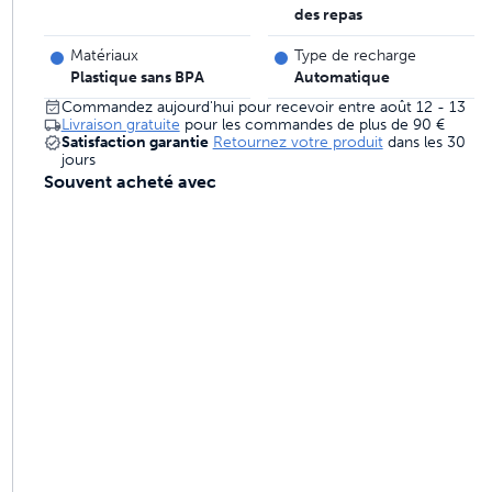
des repas
imaux conçues pour durer
Matériaux
Type de recharge
Plastique sans BPA
Automatique
Commandez aujourd'hui pour recevoir entre août 12 - 13
Livraison gratuite
pour les commandes de plus de
90 €
s 4 fois meilleur
Satisfaction garantie
Retournez votre produit
dans les 30
jours
Souvent acheté avec