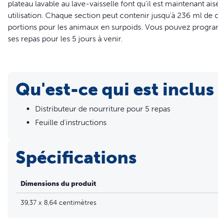
plateau lavable au lave-vaisselle font qu'il est maintenant aisé
utilisation. Chaque section peut contenir jusqu'à 236 ml de cro
portions pour les animaux en surpoids. Vous pouvez programm
ses repas pour les 5 jours à venir.
Caractéristiques
Minuterie électronique pour programmer jusqu'à 5 repas 
Qu'est-ce qui est inclus
Idéal pour contrôler la portion que reçoit votre animal
Convient à des croquettes ou à des récompenses unique
Distributeur de nourriture pour 5 repas
Feuille d'instructions
Spécifications
Dimensions du produit
39,37 x 8,64 centimètres