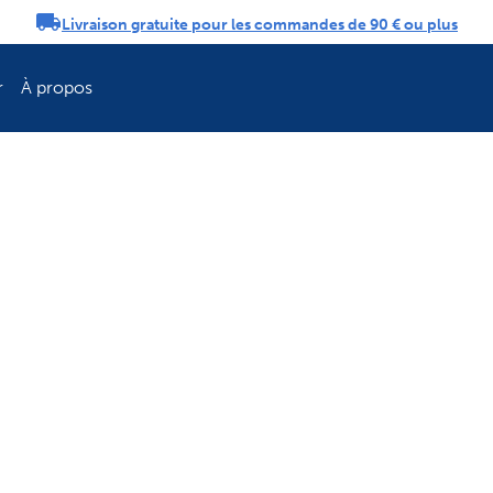
Livraison gratuite pour les commandes de 90 € ou plus
tifications
r
À propos
Rafraîchissez la 