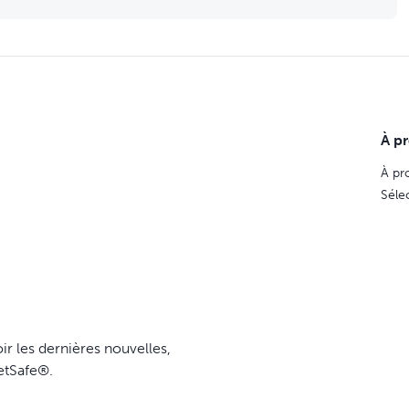
À p
À pr
Séle
ir les dernières nouvelles,
etSafe®.