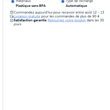
Matériaux
Type de recharge
imaux conçues pour durer
Plastique sans BPA
Automatique
Commandez aujourd'hui pour recevoir entre août 12 - 13
Livraison gratuite
pour les commandes de plus de
90 €
Satisfaction garantie
Retournez votre produit
dans les 30
jours
s 4 fois meilleur