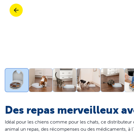
Voyage
Voyage
Bacs à litière et litière
Entraînement
Portes
Achetez tous les produits
Chats
Ach
Pièces et accessoires
Entraînement
Pièces et accessoires
Achetez tous les produits
Chiens
Ach
Tout acheter
Pro
Des repas merveilleux av
Idéal pour les chiens comme pour les chats, ce distributeur d
animal un repas, des récompenses ou des médicaments, à l'heu