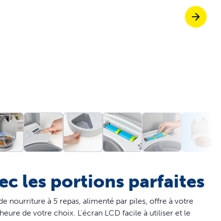
Trappes pour an
etez ScoopFree pour un contrôle des odeur
etez des solutions de clôture
fitez de promenades sans stress ensemble
ec les portions parfaites
e nourriture à 5 repas, alimenté par piles, offre à votre
re de votre choix. L'écran LCD facile à utiliser et le