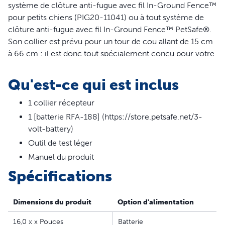
système de clôture anti-fugue avec fil In-Ground Fence™
pour petits chiens (PIG20-11041) ou à tout système de
clôture anti-fugue avec fil In-Ground Fence™ PetSafe®.
Son collier est prévu pour un tour de cou allant de 15 cm
à 66 cm : il est donc tout spécialement conçu pour votre
chien de petite taille. Notre plus petit collier étanche est
conçu spécifiquement pour le confort. La sangle
Qu'est-ce qui est inclus
réfléchissante sur le collier vous aide à retrouver votre
petit chien dans la nuit, donc les jeux à l’extérieur ne
1 collier récepteur
s’arrêtent pas forcement au coucher du soleil!
1 [batterie RFA-188] (https://store.petsafe.net/3-
volt-battery)
Outil de test léger
Ce collier n’est pas un système complet et doit être
Manuel du produit
utilisé avec un émetteur compatible.
Spécifications
Dimensions du produit
Option d'alimentation
Caractéristiques
16,0 x x Pouces
Batterie