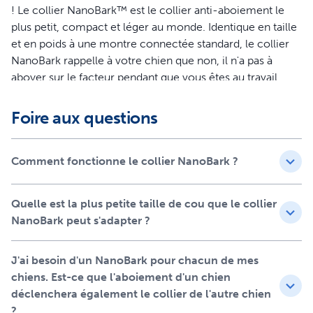
! Le collier NanoBark™ est le collier anti-aboiement le
plus petit, compact et léger au monde. Identique en taille
et en poids à une montre connectée standard, le collier
NanoBark rappelle à votre chien que non, il n'a pas à
aboyer sur le facteur pendant que vous êtes au travail.
Conçu pour résister aux éclaboussures et aux balades
mouvementées, ce collier anti-aboiement innovant pour
Foire aux questions
chien est parfait pour la vie à la maison et les sorties. En
termes simples, les colliers anti-aboiement viennent de
franchir une avancée majeure.
Comment fonctionne le collier NanoBark ?
Caractéristiques
Quelle est la plus petite taille de cou que le collier
Le plus petit collier anti-aboiement au monde :
NanoBark peut s'adapter ?
NanoBark, de taille et de poids similaires à une montre
connectée standard, offre un design confortable et
J'ai besoin d'un NanoBark pour chacun de mes
épuré.
chiens. Est-ce que l'aboiement d'un chien
Idéal pour les petits et moyens chiens : S'adapte
déclenchera également le collier de l'autre chien
parfaitement aux chiens dont le cou mesure entre 15
?