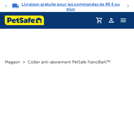
Livraison gratuite pour les commandes de 90 € ou
Carrousel de notifications
plus
Profil
Magasin
Collier anti-aboiement PetSafe NanoBark™