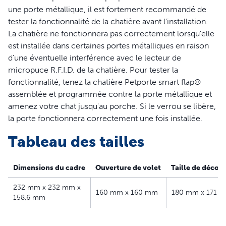
Caractéristiques
une porte métallique, il est fortement recommandé de
tester la fonctionnalité de la chatière avant l'installation.
Aide à tenir à distance les chats indésirables
La chatière ne fonctionnera pas correctement lorsqu'elle
Fonctionne avec des micropuces à 15 chiffres standard
est installée dans certaines portes métalliques en raison
UE et RU
d'une éventuelle interférence avec le lecteur de
Programmable pour 25 chats au maximum
micropuce R.F.I.D. de la chatière. Pour tester la
Alerte sous forme de bip sonore lorsque votre chat
fonctionnalité, tenez la chatière Petporte smart flap®
rentre
assemblée et programmée contre la porte métallique et
Mode nuit optionnel pour garder votre chat à l'intérieur
amenez votre chat jusqu'au porche. Si le verrou se libère,
la nuit
la porte fonctionnera correctement une fois installée.
Convient aux portes en bois, en verre, PVC, Upvc ou
portes en metal
Tableau des tailles
Dimensions du cadre
Ouverture de volet
Taille de décou
232 mm x 232 mm x
160 mm x 160 mm
180 mm x 171 
158,6 mm