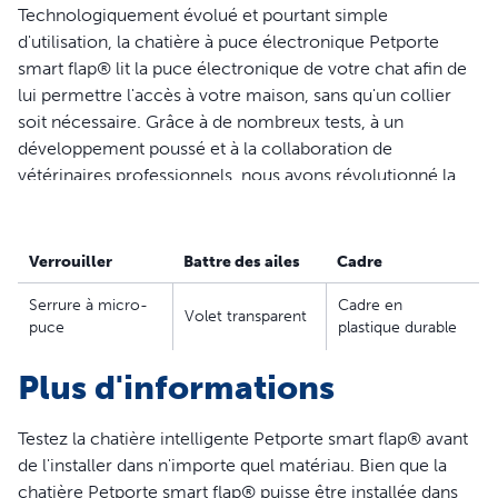
Technologiquement évolué et pourtant simple
d'utilisation, la chatière à puce électronique Petporte
smart flap® lit la puce électronique de votre chat afin de
lui permettre l'accès à votre maison, sans qu'un collier
soit nécessaire. Grâce à de nombreux tests, à un
développement poussé et à la collaboration de
vétérinaires professionnels, nous avons révolutionné la
vie de milliers de personnes et de leurs animaux
domestiques. Ce dispositif peut être installé sur un mur
ou une porte.
Verrouiller
Battre des ailes
Cadre
AVERTISSEMENT
Serrure à micro-
Cadre en
Volet transparent
puce
plastique durable
Les enfants de petite taille peuvent passer par la chatière.
Plus d'informations
S'il vous plaît noter que les puces avec 10 chiffres ,
caractères lettrés , et ceux commençant par
977xxxxxxxxxxxx et 98514xxxxxxxxxx sont actuellement
Testez la chatière intelligente Petporte smart flap® avant
pas compatibles avec la chatière .
de l'installer dans n'importe quel matériau. Bien que la
chatière Petporte smart flap® puisse être installée dans