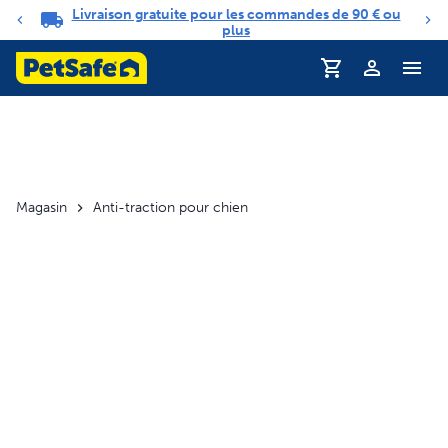
Livraison gratuite pour les commandes de 90 € ou
Carrousel de notifications
plus
Profil
Magasin
Anti-traction pour chien