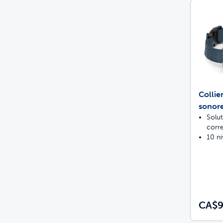
Collie
sonor
Solut
corre
10 ni
CA$9