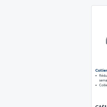
Collie
Rédu
sema
Colli
CA$1