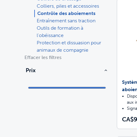
Colliers, piles et accessoires
Entraînement
Fontaines et distributeurs de nourriture
Pièces et accessoires
Contrôle des aboiements
Entraînement sans traction
Outils de formation à
Jouets
Portes
Achetez tous les produits
Discussions
l'obéissance
Mag
Protection et dissuasion pour
Portes
Jouets
animaux de compagnie
Effacer les filtres
Bacs à litière et litière
Achetez tous les produits
Chiens
Mag
Prêt
Prix
Tout acheter
Systèm
aboiem
Dispo
aux i
Signa
CA$9