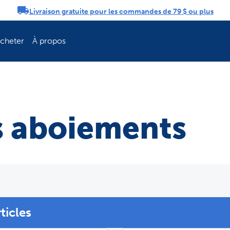
Livraison gratuite pour les commandes de 79 $ ou plus
tifications
acheter
À propos
s aboiements
rticles