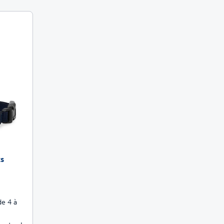
s
de 4 à