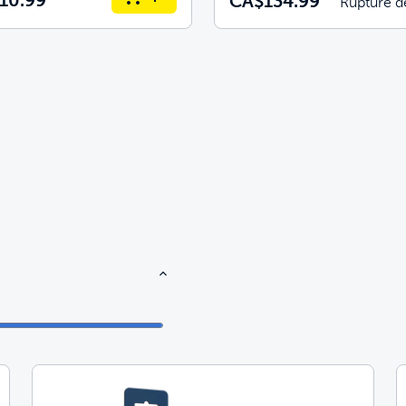
CA$134.99
Rupture d