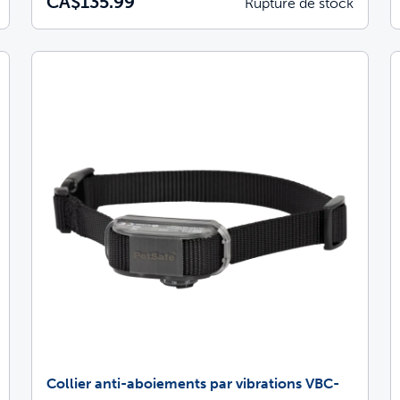
CA$135.99
Rupture de stock
Collier anti-aboiements par vibrations VBC-