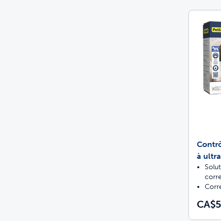
Contr
à ultr
Solut
corre
Corre
CA$5