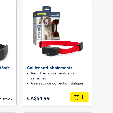
eurs 4 fois supérieur
s par des vétérinaires et des dresseurs
erté d’aller et venir
tSafe
Collier anti-aboiements
Réduit les aboiements en 2
semaines
6 niveaux de correction statique
s
CA$54.99
e stock