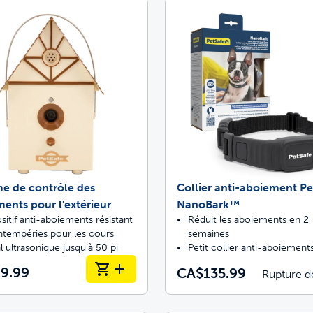
asinez ScoopFree pour un contrôle des od
asinez des solutions de clôtures approuvée
 à arrêter de ramasser les crottes?
Donnez-leur la lib
e de contrôle des
Collier anti-aboiement Pe
ents pour l'extérieur
NanoBark™
sitif anti-aboiements résistant
Réduit les aboiements en 2
ntempéries pour les cours
semaines
l ultrasonique jusqu’à 50 pi
Petit collier anti-aboiement
9.99
CA$135.99
Rupture d