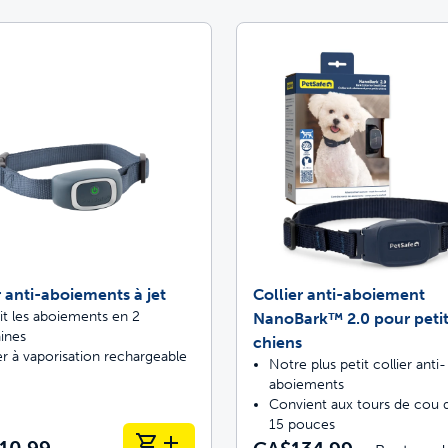
r anti-aboiements à jet
Collier anti-aboiement
it les aboiements en 2
NanoBark™ 2.0 pour petit
ines
chiens
er à vaporisation rechargeable
Notre plus petit collier anti-
aboiements
Convient aux tours de cou 
15 pouces
10.99