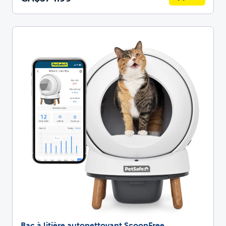
Bac à litière autonettoyant ScoopFree