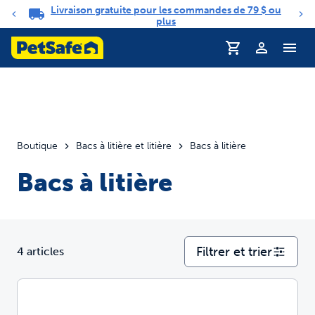
Livraison gratuite pour les commandes de 79 $ ou
Carrousel de notifications
plus
Profil
Boutique
Bacs à litière et litière
Bacs à litière
Bacs à litière
Filtrer et trier
4 articles