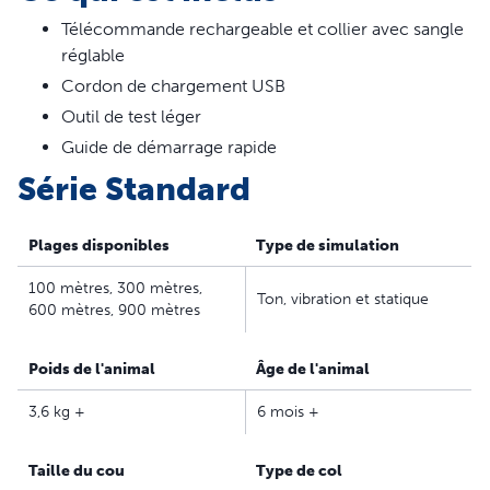
comme en extérieur.
Télécommande rechargeable et collier avec sangle
Dresseur à distance
réglable
PetSafe® Lite
Cordon de chargement USB
Outil de test léger
Le dresseur à distance PetSafe® Lite est conçu
Guide de démarrage rapide
spécialement pour les chiens sensibles ou timides. Les
Série Standard
niveaux de stimulation sont très doux, même lorsqu’ils
augmentent.
Plages disponibles
Type de simulation
Caractéristiques:
100 mètres, 300 mètres,
Entraînement sans laisse – Formez et corrigez en toute
Ton, vibration et statique
600 mètres, 900 mètres
sécurité les comportements indésirables de votre
chien avec une télécommande numérique légère et un
Poids de l'animal
Âge de l'animal
collier
Dressez 2 chiens avec 1 télécommande en achetant un
3,6 kg +
6 mois +
collier récepteur Add-A-Dog supplémentaire ; les
options multi-chiens ne sont pas disponibles dans la
Taille du cou
Type de col
série de 100 mètres