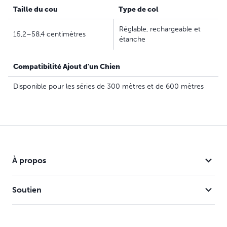
d'animaux domestiques qui recherchent des options
Taille du cou
Type de col
sûres, efficaces et recommandées par des experts en
lesquelles ils peuvent avoir confiance pour répondre
Réglable, rechargeable et
15,2–58,4 centimètres
aux besoins de formation uniques de chaque chien
étanche
Compatibilité Ajout d'un Chien
Disponible pour les séries de 300 mètres et de 600 mètres
À propos
Soutien