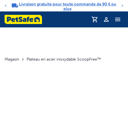
Livraison gratuite pour toute commande de 90 € ou
Carrousel de notifications
plus
Profil
Magasin
Plateau en acier inoxydable ScoopFree™