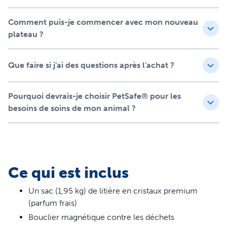
Ne compromet pas la garantie de votre litière
ScoopFree™ Crystal
Comment puis-je commencer avec mon nouveau
Parfaitement compatible
plateau ?
avec les systèmes de litière
Que faire si j'ai des questions après l'achat ?
ScoopFree™ Crystal
Alternative aux bacs à litière jetables PetSafe®
Pourquoi devrais-je choisir PetSafe® pour les
ScoopFree™ Crystal, ce bac réutilisable en acier
besoins de soins de mon animal ?
inoxydable est conçu pour s’adapter parfaitement à tous
les systèmes ScoopFree™ Crystal – et c’est le seul sur le
marché compatible avec les modèles ScoopFree™ Pro
et ScoopFree™ Plus. Il est livré avec un sac pré-dosé de
litière de cristal premium pour une utilisation immédiate
Ce qui est inclus
et ne compromet pas la garantie de votre système
ScoopFree™, vous offrant ainsi une amélioration haut de
Un sac (1,95 kg) de litière en cristaux premium
gamme sans souci.
(parfum frais)
Bouclier magnétique contre les déchets