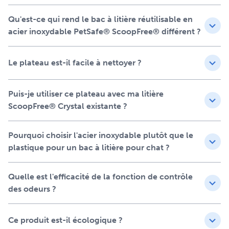
Caractéristiques
Qu'est-ce qui rend le bac à litière réutilisable en
Compatible avec tous les systèmes de litière
acier inoxydable PetSafe® ScoopFree® différent ?
ScoopFree™ Crystal – le SEUL bac à litière réutilisable
en acier inoxydable sur le marché compatible avec la
Le plateau est-il facile à nettoyer ?
nouvelle génération de ScoopFree™ Pro et
ScoopFree™ Plus
Acier inoxydable de qualité 304 avec un design
Puis-je utiliser ce plateau avec ma litière
étanche et durable
ScoopFree® Crystal existante ?
Design supérieur par rapport aux autres bacs en acier –
revêtement en poudre pour une meilleure résistance
Pourquoi choisir l'acier inoxydable plutôt que le
aux rayures et à la rouille
plastique pour un bac à litière pour chat ?
Alternative écologique aux bacs à litière jetables pour
les litières autonettoyantes PetSafe® ScoopFree™
Crystal
Quelle est l'efficacité de la fonction de contrôle
Livré avec un sachet pré-dosé de litière de cristal
des odeurs ?
premium (1,95 kg)
Le pare-odeur se fixe facilement au compartiment à
Ce produit est-il écologique ?
déchets pour enfermer les odeurs