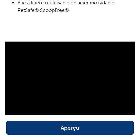
Bac à litière réutilisable en acier inoxydable
PetSafe® ScoopFree®
Aperçu