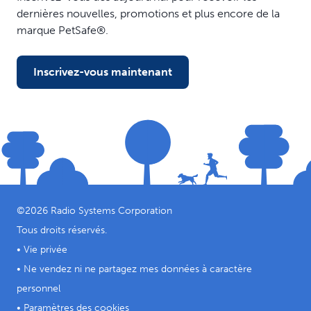
dernières nouvelles, promotions et plus encore de la
marque PetSafe®.
Inscrivez-vous maintenant
©
2026
Radio Systems Corporation
Tous droits réservés.
•
Vie privée
•
Ne vendez ni ne partagez mes données à caractère
personnel
•
Paramètres des cookies