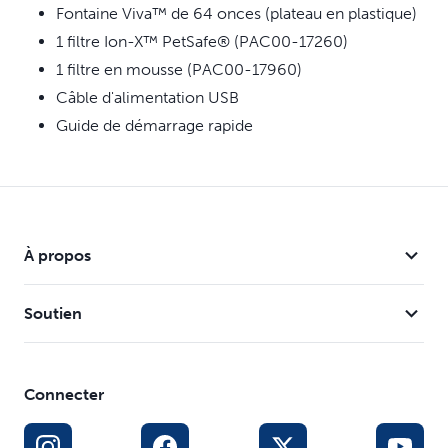
Pratique pour les maîtres d'animaux de compagnie,
Fontaine Viva™ de 64 onces (plateau en plastique)
avec moins d'entretien requis
1 filtre Ion-X™ PetSafe® (PAC00-17260)
1 filtre en mousse (PAC00-17960)
Câble d'alimentation USB
Guide de démarrage rapide
À propos
Soutien
Connecter