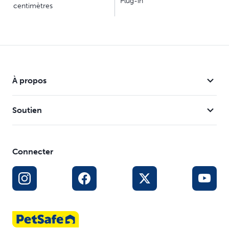
Pompe submersible, pour un fonctionnement
Plug-in
centimètres
pratiquement silencieux
Couvercle eclipsable afin d'éviter tout retrait
involontaire
Pieds en caoutchouc sous la fontaine afin d'éviter les
glissements
Système basse tension 12 V
À propos
Soutien
Connecter