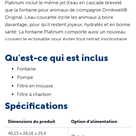
Platinum inclut le même jet d'eau en cascade breveté
que la fontaine pour animaux de compagnie Drinkwell®
Original. L'eau courante incite les animaux à boire
davantage, pour qu'il restent joyeux, hydratés et en bonne
santé. La fontaine Platinum comporte aussi un nouveau
couvercle eclipsable pour éviter tout retrait involontaire,
un préfiltre qui arrête les grosses particules avant qu'elles
n'atteignent le moteur, ainsi qu'une pompe submersible,
Qu'est-ce qui est inclus
pour un fonctionnement pratiquement silencieux
Fontaine
Caractéristiques
Pompe
Le système de jet d'eau en cascade breveté incite les
Filtre en mousse
animaux à boire davantage d'eau
Filtre à charbon
La rampe de réception réduit les éclaboussements
Spécifications
causés par la cascade
Le préfiltre retient les poils et les autres particules de
Dimensions du produit
Option d'alimentation
grande taille avant qu'ils n'atteignent le moteur
Contrôle du débit réglable
40,13 x 26,16 x 25,4