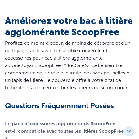
Améliorez votre bac à litière
agglomérante ScoopFree
Profitez de moins d'odeur, de moins de désordre et d'un
nettoyage facile avec l'ensemble couvercle et
accessoires pour bac à litière agglomérante
autonettoyant ScoopFree™ PetSafe®. Cet ensemble
comprend un couvercle d'intimité, des sacs poubelles et
un tapis de litière. Le couvercle offre à votre chat de
l'intimité et aide à empêcher les odeurs de se propager
dans votre maison. Il est facile à installer et empêche les
déchets de se disperser sur le sol. Les sacs poubelle
Questions Fréquemment Posées
facilitent le nettoyage. Utilisez simplement un sac
poubelle pour éviter les nettoyages salissants, pour une
Le pack d'accessoires agglomérants ScoopFree
élimination des déchets sans tracas. Chaque paquet
est-il compatible avec toutes les litières ScoopFree
contient 25 sacs poubelle. Le tapis à litière garde vos sols
?