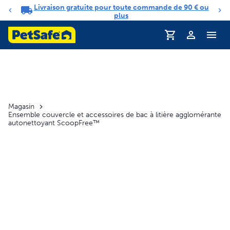
Livraison gratuite pour toute commande de 90 € ou
Carrousel de notifications
plus
Profil
Magasin
Ensemble couvercle et accessoires de bac à litière agglomérante
autonettoyant ScoopFree™