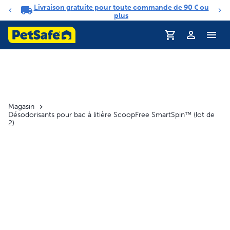
Livraison gratuite pour toute commande de 90 € ou
Carrousel de notifications
plus
Profil
Magasin
Désodorisants pour bac à litière ScoopFree SmartSpin™ (lot de
2)