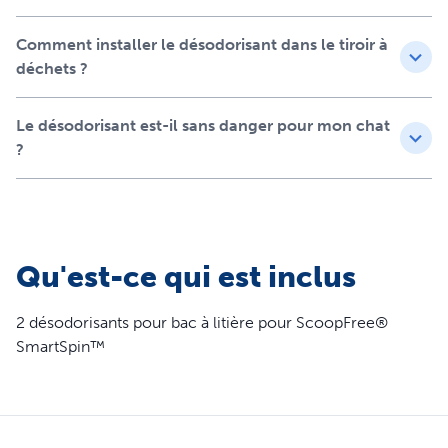
meilleur contrôle des odeurs.
Comment installer le désodorisant dans le tiroir à
Caractéristiques
déchets ?
Compatible avec le bac à litière autonettoyant
ScoopFree SmartSpin
Le désodorisant est-il sans danger pour mon chat
Comprend un approvisionnement d'un mois de
?
protection contre les odeurs
Utilise des huiles essentielles fraîches et un nouveau
désodorisant qui neutralisent les odeurs pendant 30
jours (15 jours par désodorisant), afin de préserver
l'odeur de frais du bac à litière
Qu'est-ce qui est inclus
Simplifiez-vous la vie et économisez avec un
abonnement
2 désodorisants pour bac à litière pour ScoopFree®
SmartSpin™