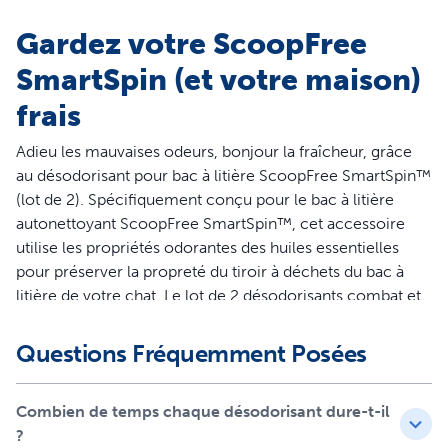
Gardez votre ScoopFree
SmartSpin (et votre maison)
frais
Adieu les mauvaises odeurs, bonjour la fraîcheur, grâce
au désodorisant pour bac à litière ScoopFree SmartSpin™
(lot de 2). Spécifiquement conçu pour le bac à litière
autonettoyant ScoopFree SmartSpin™, cet accessoire
utilise les propriétés odorantes des huiles essentielles
pour préserver la propreté du tiroir à déchets du bac à
litière de votre chat. Le lot de 2 désodorisants combat et
neutralise les odeurs indésirables émanant du bac à litière
de votre chat, assurant ainsi la fraîcheur de votre intérieur.
Questions Fréquemment Posées
Pour l'installer, retirez simplement l'étiquette et insérez le
désodorisant dans le compartiment situé à l'avant du tiroir
Combien de temps chaque désodorisant dure-t-il
à déchets. Avec une durée de vie de 15 jours par
?
désodorisant, chaque lot de 2 offre jusqu'à un mois de