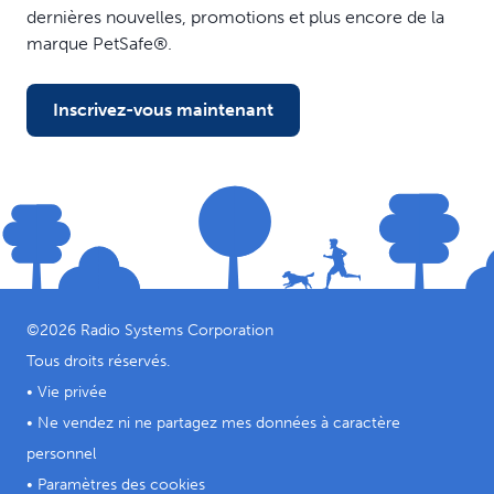
dernières nouvelles, promotions et plus encore de la
marque PetSafe®.
Inscrivez-vous maintenant
©
2026
Radio Systems Corporation
Tous droits réservés.
•
Vie privée
•
Ne vendez ni ne partagez mes données à caractère
personnel
•
Paramètres des cookies