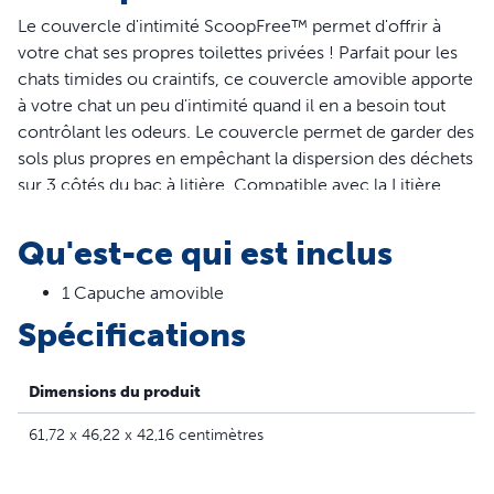
Le couvercle d'intimité
ScoopFree
™
permet d'offrir à
votre chat ses propres toilettes privées ! Parfait pour les
chats timides ou craintifs, ce couvercle amovible apporte
à votre chat un peu d'intimité quand il en a besoin tout
contrôlant les odeurs. Le couvercle permet de garder des
sols plus propres en empêchant la dispersion des déchets
sur 3 côtés du bac à litière. Compatible avec la Litière
ScoopFree
™
autonettoyante, seconde génération et avec
la Litière
ScoopFree
™
Smart auto-nettoyante. PetSafe est
Qu'est-ce qui est inclus
là pour que vous et votre animal viviez heureux
ensemble.
1 Capuche amovible
Caractéristiques
Spécifications
Contrôle des odeurs : l'ajout d'un couvercle à votre bac
à litière permet d'empêcher les mauvaises odeurs de
Dimensions du produit
se répandre
61,72 x 46,22 x 42,16 centimètres
Faible dispersion pour des sols plus propres : empêche
la dispersion des déchets sur 3 côtés du bac à litière