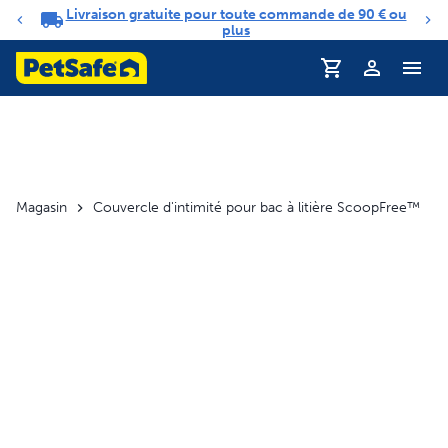
Livraison gratuite pour toute commande de 90 € ou
Carrousel de notifications
plus
Profil
Magasin
Couvercle d'intimité pour bac à litière ScoopFree™