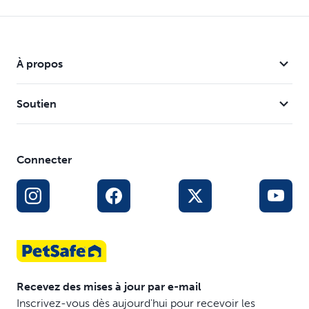
Intimité et confort : utilisez ce couvercle amovible
pour offrir à votre chat ses propres toilettes privées,
parfait pour les chats timides ou craintifs
Compatibilité : compatible avec la Litière
ScoopFree
™
À propos
autonettoyante, seconde génération et avec la Litière
ScoopFree™ Smart auto-nettoyante
Soutien
Connecter
Recevez des mises à jour par e-mail
Inscrivez-vous dès aujourd'hui pour recevoir les